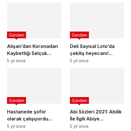
Gündem
Gündem
Alişan’dan Koronadan
Deli Sayısal Loto’da
Kaybettiği Selçuk
çekiliş heyecanı!
Tektaş’ı Yeniden Andı
Sayısal Loto neticeleri
5 yıl önce
5 yıl önce
Ulusal Piyango
Online’da!
Gündem
Gündem
Hastanede şoför
Abi Sözleri 2021: Abilik
olarak çalışıyordu
İle İlgili Abiye
atamayla müdür
Söylenilebilecek En
5 yıl önce
5 yıl önce