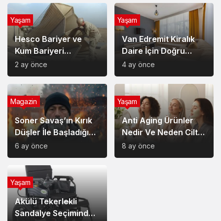
Yaşam
Yaşam
Hesco Bariyer ve
Van Edremit Kiralık
Kum Bariyeri
Daire İçin Doğru
Çözümlerinin
Semt Nasıl Seçilir?
2 ay önce
4 ay önce
Sağladığı Avantajlar
Magazin
Yaşam
Soner Savaş’ın Kırık
Anti Aging Ürünler
Düşler İle Başladığı
Nedir Ve Neden Cilt
Müzik Serüveni
Bakımında Temel Bir
6 ay önce
8 ay önce
Yerdedir?
Yaşam
Akülü Tekerlekli
Sandalye Seçiminde