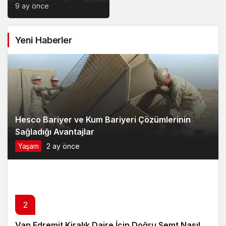
Dikkat Edilecek
9 ay önce
Noktalar: Konfor,
Güvenlik ve Doğru
Yeni Haberler
Model Tercihi
Hesco Bariyer ve Kum Bariyeri Çözümlerinin
Sağladığı Avantajlar
Yaşam
2 ay önce
2
Van Edremit Kiralık Daire İçin Doğru Semt Nasıl