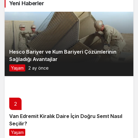
Yeni Haberler
Model Tercihi
Hesco Bariyer ve Kum Bariyeri Çözümlerinin
Sağladığı Avantajlar
Yaşam
2 ay önce
2
Van Edremit Kiralık Daire İçin Doğru Semt Nasıl
Seçilir?
Yaşam
4 ay önce