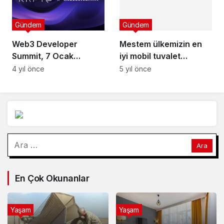
Gündem
Gündem
Web3 Developer
Mestem ülkemizin en
Summit, 7 Ocak
iyi mobil tuvalet
tarihinde İstanbul’da
hizmetini vermektedir
4 yıl önce
5 yıl önce
Arama:
En Çok Okunanlar
Yaşam
Yaşam