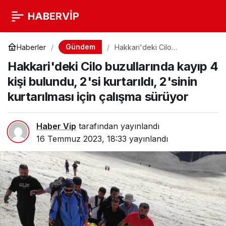
HABERVİP
Gündem
Haberler
Hakkari'deki Cilo
buzullarında kayıp 4 kişi
Hakkari'deki Cilo buzullarında kayıp 4
bulundu, 2'si kurtarıldı, 2'sinin
kurtarılması için çalışma
kişi bulundu, 2'si kurtarıldı, 2'sinin
sürüyor
kurtarılması için çalışma sürüyor
Haber Vip
tarafından yayınlandı
16 Temmuz 2023, 18:33
yayınlandı