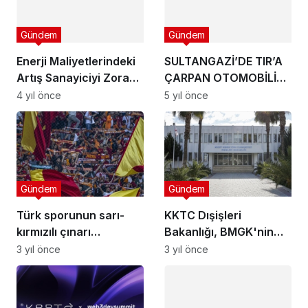
Gündem
Gündem
Enerji Maliyetlerindeki
SULTANGAZİ’DE TIR’A
Artış Sanayiciyi Zora
ÇARPAN OTOMOBİLİN
Sokuyor
SÜRÜCÜSÜ ÖLDÜ
4 yıl önce
5 yıl önce
Gündem
Gündem
Türk sporunun sarı-
KKTC Dışişleri
kırmızılı çınarı
Bakanlığı, BMGK'nin
Galatasaray, 118
Kıbrıs açıklamasına
3 yıl önce
3 yıl önce
yaşında
tepki gösterdi