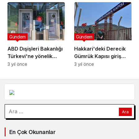
yardımcısı yapıldı
Güzel Sözler
Gündem
Gündem
ABD Dışişleri Bakanlığı
Hakkari'deki Derecik
Türkevi'ne yönelik
Gümrük Kapısı giriş
saldırıyı kınadı
çıkışa açıldı
3 yıl önce
3 yıl önce
Arama:
En Çok Okunanlar