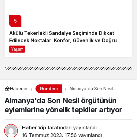
5
Akülü Tekerlekli Sandalye Seçiminde Dikkat
Edilecek Noktalar: Konfor, Güvenlik ve Doğru
Model Tercihi
Yaşam
9 ay önce
Gündem
Haberler
Almanya'da Son Nesil
örgütünün eylemlerine
Almanya'da Son Nesil örgütünün
yönelik tepkiler artıyor
eylemlerine yönelik tepkiler artıyor
Haber Vip
tarafından yayınlandı
16 Temmuz 2023, 17:56
yayınlandı