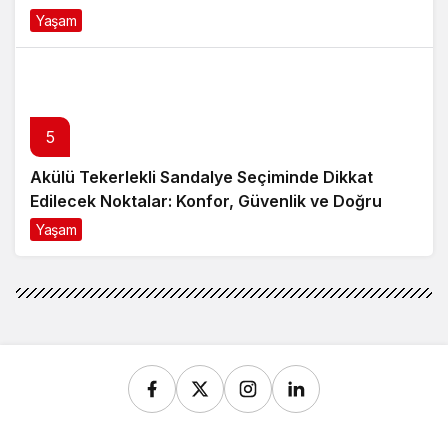
Yaşam
8 ay önce
5
Akülü Tekerlekli Sandalye Seçiminde Dikkat
Edilecek Noktalar: Konfor, Güvenlik ve Doğru
Model Tercihi
Yaşam
9 ay önce