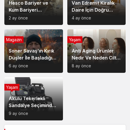
Hesco Bariyer ve
Van Edremit Kiralık
Kum Bariyeri
Daire İçin Doğru
Çözümlerinin
Semt Nasıl Seçilir?
2 ay önce
4 ay önce
Sağladığı Avantajlar
Magazin
Yaşam
Soner Savaş’ın Kırık
Anti Aging Ürünler
Düşler İle Başladığı
Nedir Ve Neden Cilt
Müzik Serüveni
Bakımında Temel Bir
6 ay önce
8 ay önce
Yerdedir?
Yaşam
Akülü Tekerlekli
Sandalye Seçiminde
Dikkat Edilecek
9 ay önce
Noktalar: Konfor,
Güvenlik ve Doğru