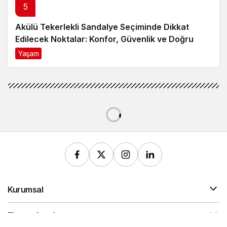
5
Akülü Tekerlekli Sandalye Seçiminde Dikkat
Edilecek Noktalar: Konfor, Güvenlik ve Doğru
Model Tercihi
Yaşam
9 ay önce
Kurumsal
Finans Araçları