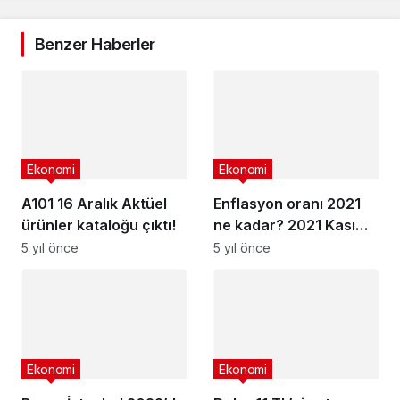
Benzer Haberler
Ekonomi
Ekonomi
A101 16 Aralık Aktüel
Enflasyon oranı 2021
ürünler kataloğu çıktı!
ne kadar? 2021 Kasım
ayı enflasyon sayıları
5 yıl önce
5 yıl önce
ne vakit açıklanacak?
Ekonomi
Ekonomi