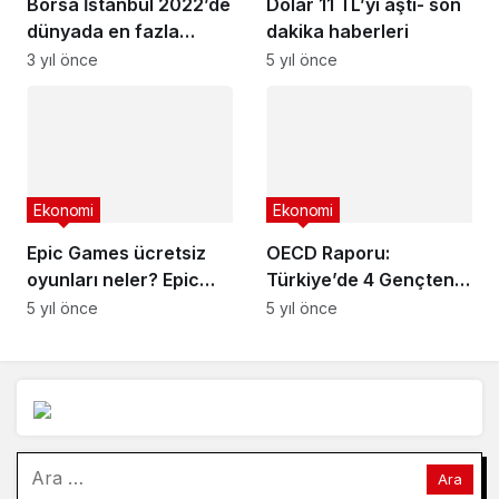
Borsa İstanbul 2022’de
Dolar 11 TL’yi aştı- son
dünyada en fazla
dakika haberleri
kazandıran borsa oldu
3 yıl önce
5 yıl önce
Ekonomi
Ekonomi
Epic Games ücretsiz
OECD Raporu:
oyunları neler? Epic
Türkiye’de 4 Gençten
Games haftanın
Neredeyse 3’ü
5 yıl önce
5 yıl önce
ücretsiz oyunları
Ekonomiye Dair Endişe
İçinde
Arama: