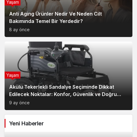
Yaşam
Anti Aging Ürünler Nedir Ve Neden Cilt
Bakımında Temel Bir Yerdedir?
8 ay önce
Yaşam
Akülü Tekerlekli Sandalye Seçiminde Dikkat
Edilecek Noktalar: Konfor, Güvenlik ve Doğru
Model Tercihi
9 ay önce
Yeni Haberler