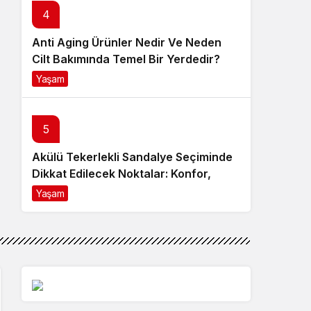
4
Anti Aging Ürünler Nedir Ve Neden
Cilt Bakımında Temel Bir Yerdedir?
Yaşam
8 ay önce
5
Akülü Tekerlekli Sandalye Seçiminde
Dikkat Edilecek Noktalar: Konfor,
Güvenlik ve Doğru Model Tercihi
Yaşam
9 ay önce