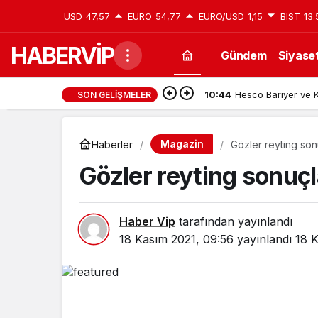
USD
47,57
EURO
54,77
EURO/USD
1,15
BIST
13.
HABERVİP
Gündem
Siyase
10:44
Hesco Bariyer ve K
SON GELIŞMELER
Magazin
Haberler
Gözler reyting son
Gözler reyting sonuçl
Haber Vip
tarafından yayınlandı
18 Kasım 2021, 09:56
yayınlandı
18 K