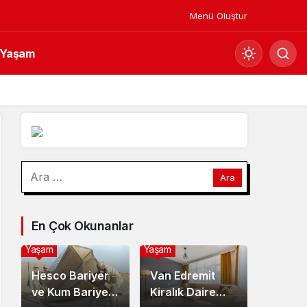
Menü Oluştur
Yaşam
Mod
değiştir
Gündüz Modu
Arama:
Gündüz modunu seçin.
Gece Modu
En Çok Okunanlar
Gece modunu seçin.
Yaşam
Yaşam
Sistem Modu
Hesco Bariyer
Van Edremit
Sistem modunu seçin.
ve Kum Bariyeri
Kiralık Daire