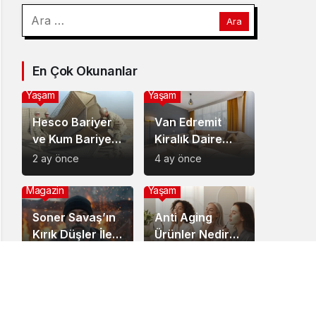
Arama:
En Çok Okunanlar
Yaşam
Yaşam
Hesco Bariyer
Van Edremit
ve Kum Bariyeri
Kiralık Daire
Çözümlerinin
İçin Doğru Semt
2 ay önce
4 ay önce
Sağladığı
Nasıl Seçilir?
Avantajlar
Magazin
Yaşam
Soner Savaş’ın
Anti Aging
Kırık Düşler İle
Ürünler Nedir
Başladığı Müzik
Ve Neden Cilt
6 ay önce
8 ay önce
Serüveni
Bakımında
Temel Bir
Yaşam
Yerdedir?
Akülü Tekerlekli