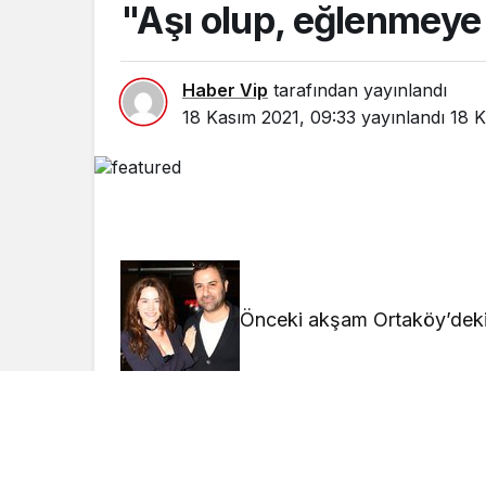
"Aşı olup, eğlenmeye
Haber Vip
tarafından yayınlandı
18 Kasım 2021, 09:33
yayınlandı
18 K
Önceki akşam Ortaköy’deki 
Bilgin ile birlikte katılan Belçim Bilgin, m
gece geçirdim. Yeniden ısınıp, bir araya 
olup, eğlenmeye ve hayata devam…” ifade