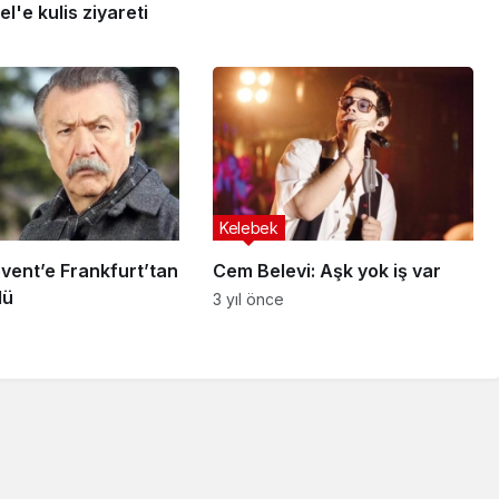
l'e kulis ziyareti
Kelebek
rankfurt’tan
Cem Belevi: Aşk yok iş var
lü
3 yıl önce