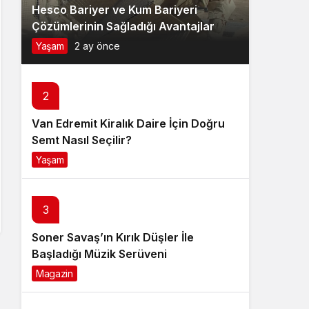
Hesco Bariyer ve Kum Bariyeri
Çözümlerinin Sağladığı Avantajlar
Yaşam
2 ay önce
2
Van Edremit Kiralık Daire İçin Doğru
Semt Nasıl Seçilir?
Yaşam
4 ay önce
3
Soner Savaş’ın Kırık Düşler İle
Başladığı Müzik Serüveni
Magazin
6 ay önce