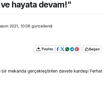
 ve hayata devam!"
asım 2021, 10:06
güncellendi
Paylaş
Beğen
bir mekanda gerçekleştirilen davete kardeşi Ferhat
uhabirlerle sohbet etti. Ünlü oyuncu, “Çok keyifli bir
gelmeler bence hepimizin çok özlediği şeyler. Aşıları
lerini kullandı