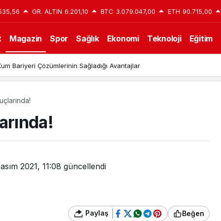
535,56
GR. ALTIN
6.201,10
BTC
3.079.047,00
ETH
90.715,00
t
Magazin
Spor
Sağlık
Ekonomi
Teknoloji
Eğitim
um Bariyeri Çözümlerinin Sağladığı Avantajlar
uçlarında!
arında!
asım 2021, 11:08
güncellendi
Paylaş
Beğen