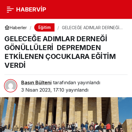
HABERVİP
Eğitim
Haberler
GELECEĞE ADIMLAR DERNEĞİ
GÖNÜLLÜLERİ DEPREMDEN
GELECEĞE ADIMLAR DERNEĞİ
ETKİLENEN ÇOCUKLARA
EĞİTİM VERDİ
GÖNÜLLÜLERİ DEPREMDEN
ETKİLENEN ÇOCUKLARA EĞİTİM
VERDİ
Basın Bülteni
tarafından yayınlandı
3 Nisan 2023, 17:10
yayınlandı