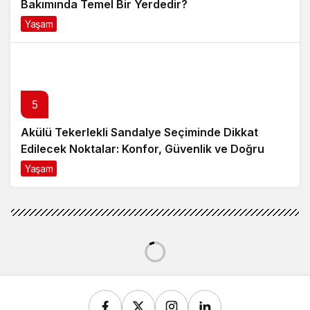
Bakımında Temel Bir Yerdedir?
Yaşam
8 ay önce
5
Akülü Tekerlekli Sandalye Seçiminde Dikkat
Edilecek Noktalar: Konfor, Güvenlik ve Doğru
Model Tercihi
Yaşam
9 ay önce