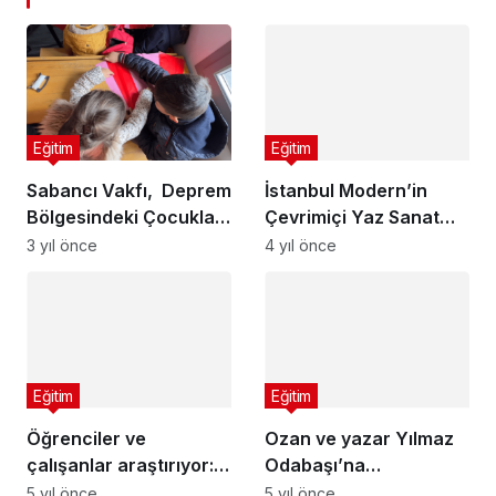
Eğitim
Eğitim
Sabancı Vakfı, Deprem
İstanbul Modern’in
Bölgesindeki Çocuklar
Çevrimiçi Yaz Sanat
İçin Etkinlikler
Okulu’nda son hafta!
3 yıl önce
4 yıl önce
Düzenliyor
Eğitim
Eğitim
Öğrenciler ve
Ozan ve yazar Yılmaz
çalışanlar araştırıyor:
Odabaşı’na
10 Kasım dinlence mi?
‘Cumhurbaşkanına
5 yıl önce
5 yıl önce