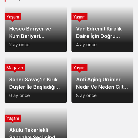
Yaşam
Yaşam
Hesco Bariyer ve
Van Edremit Kiralık
Kum Bariyeri
Daire İçin Doğru
Çözümlerinin
Semt Nasıl Seçilir?
2 ay önce
4 ay önce
Sağladığı Avantajlar
Magazin
Yaşam
Soner Savaş’ın Kırık
Anti Aging Ürünler
Düşler İle Başladığı
Nedir Ve Neden Cilt
Müzik Serüveni
Bakımında Temel Bir
6 ay önce
8 ay önce
Yerdedir?
Yaşam
Akülü Tekerlekli
Sandalye Seçiminde