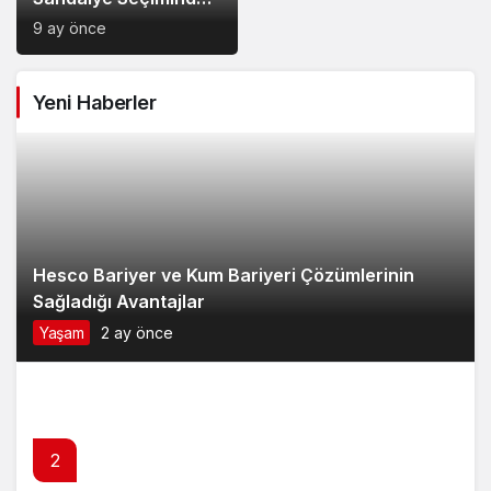
Dikkat Edilecek
9 ay önce
Noktalar: Konfor,
Güvenlik ve Doğru
Yeni Haberler
Model Tercihi
Hesco Bariyer ve Kum Bariyeri Çözümlerinin
Sağladığı Avantajlar
Yaşam
2 ay önce
2