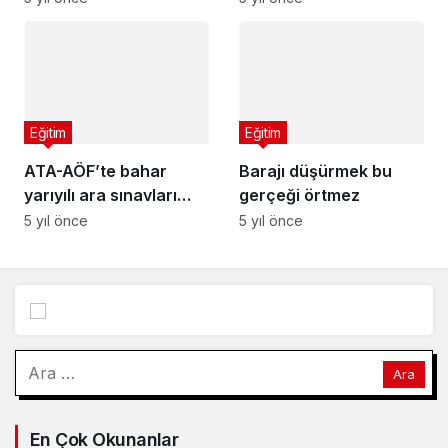
10 Kasım 2021
hakaret’ten hapis
Çarşamba günü
cezası
okullar, iş bölgeleri
resmi dinlence mi olur?
Eğitim
Eğitim
ATA-AÖF’te bahar
Barajı düşürmek bu
yarıyılı ara sınavları
gerçeği örtmez
online yapılacak
5 yıl önce
5 yıl önce
Arama:
En Çok Okunanlar