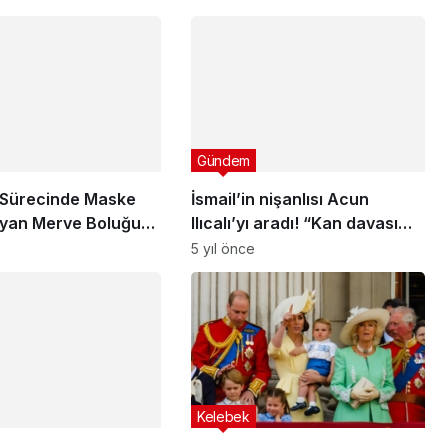
Gündem
Sürecinde Maske
İsmail’in nişanlısı Acun
yan Merve Boluğur
Ilıcalı’yı aradı! “Kan davası
Sadece Sağlık
gibi bir durum olmadığına
5 yıl önce
çıklamasıyla Herkesi
göre…”
Kelebek