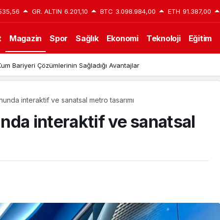
535,56
GR. ALTIN
6.201,10
BTC
3.098.984,00
ETH
91.387,00
t
Magazin
Spor
Sağlık
Ekonomi
Teknoloji
Eğitim
um Bariyeri Çözümlerinin Sağladığı Avantajlar
unda interaktif ve sanatsal metro tasarımı
da interaktif ve sanatsal