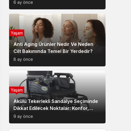
6 ay önce
Yaşam
Anti Aging Ürünler Nedir Ve Neden
Cilt Bakımında Temel Bir Yerdedir?
8 ay önce
Yaşam
Akülü Tekerlekli Sandalye Seçiminde
Dikkat Edilecek Noktalar: Konfor,
Güvenlik ve Doğru Model Tercihi
9 ay önce