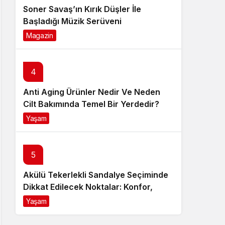
Soner Savaş’ın Kırık Düşler İle
Başladığı Müzik Serüveni
Magazin
6 ay önce
4
Anti Aging Ürünler Nedir Ve Neden
Cilt Bakımında Temel Bir Yerdedir?
Yaşam
8 ay önce
5
Akülü Tekerlekli Sandalye Seçiminde
Dikkat Edilecek Noktalar: Konfor,
Güvenlik ve Doğru Model Tercihi
Yaşam
9 ay önce