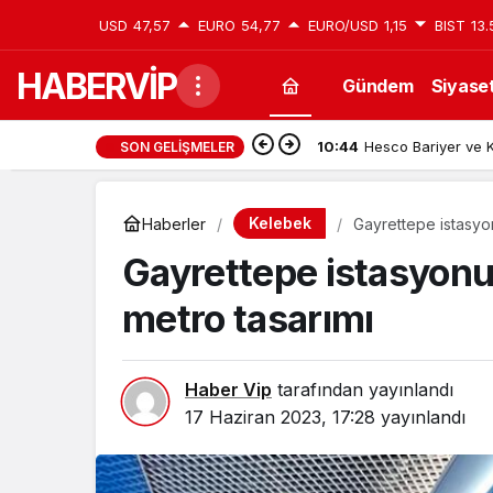
USD
47,57
EURO
54,77
EURO/USD
1,15
BIST
13.
HABERVİP
Gündem
Siyase
10:44
Hesco Bariyer ve K
SON GELIŞMELER
Kelebek
Haberler
Gayrettepe istasyon
Gayrettepe istasyonun
metro tasarımı
Haber Vip
tarafından yayınlandı
17 Haziran 2023, 17:28
yayınlandı