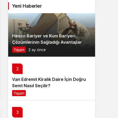
Yeni Haberler
Hesco Bariyer ve Kum Bariyeri
Çözümlerinin Sağladığı Avantajlar
Yaşam
2 ay önce
2
Van Edremit Kiralık Daire İçin Doğru
Semt Nasıl Seçilir?
Yaşam
4 ay önce
3