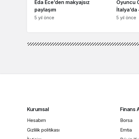
Eda Ece’den makyajsız
Oyuncu 
paylaşım
İtalya’da
mesafe c
5 yıl önce
5 yıl önce
Kurumsal
Finans A
Hesabım
Borsa
Gizlilik politikası
Emtia