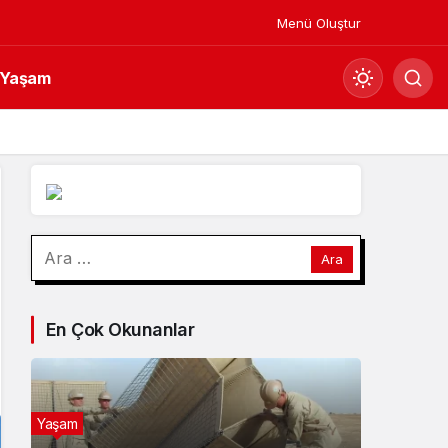
Menü Oluştur
Yaşam
Mod
değiştir
Gündüz Modu
Arama:
Gündüz modunu seçin.
Gece Modu
En Çok Okunanlar
Gece modunu seçin.
Sistem Modu
Sistem modunu seçin.
Yaşam