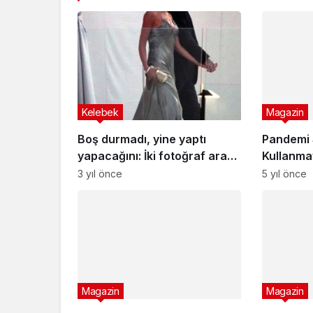
Kelebek
Magazin
Boş durmadı, yine yaptı
Pandemi 
yapacağını: İki fotoğraf arası
Kullanma
gelin- kaynana atışması
‘Benden 
3 yıl önce
5 yıl önce
Geçer’ A
Şaşırttı
Magazin
Magazin