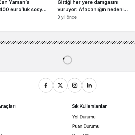
Can Yaman’a
Gittiği her yere damgasını
 400 euro’luk sosyal
vuruyor: Afacanlığın nedeni
ezası
meğer buymuş
3 yıl önce
raçları
Sık Kullanılanlar
Yol Durumu
Puan Durumu