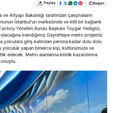
Paylaş
Beğen
ve Altyapı Bakanlığı tarafından çalışmaların
onunun İstanbul’un merkezinde ve kilit bir bağlantı
Factory Yönetim Kurulu Başkanı Toygar Yedigöz,
e olacağına inandığımız Gayrettepe metro projemiz
yla yolculara giriş katından perona kadar dolu dolu
a yolculuk yapan binlerce kişi, kültürümüze ve
tlik edecek. Metro alanlarına kimlik kazandırma
 konuştu.