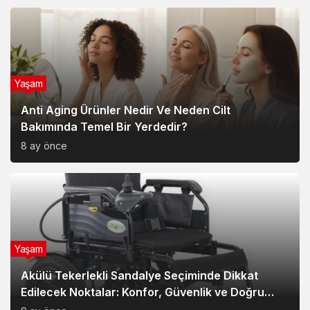
Yaşam
Anti Aging Ürünler Nedir Ve Neden Cilt
Bakımında Temel Bir Yerdedir?
8 ay önce
Yaşam
Akülü Tekerlekli Sandalye Seçiminde Dikkat
Edilecek Noktalar: Konfor, Güvenlik ve Doğru
Model Tercihi