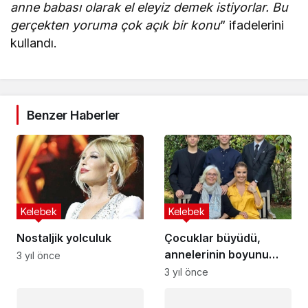
anne babası olarak el eleyiz demek istiyorlar. Bu
gerçekten yoruma çok açık bir konu
” ifadelerini
kullandı.
Benzer Haberler
Kelebek
Kelebek
Nostaljik yolculuk
Çocuklar büyüdü,
annelerinin boyunu
3 yıl önce
geçtiler… İşte dört
3 yıl önce
mevsimlik dünyam!