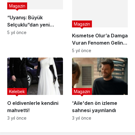
Magazin
“Uyanış: Büyük
Magazin
Selçuklu”dan yeni
rekor!
5 yıl önce
Kısmetse Olur’a Damga
Vuran Fenomen Gelin
Adayı Aycan Varış’ın
5 yıl önce
Değişimini Görünce
Epey Şaşıracaksınız!
Kelebek
Magazin
O eldivenlerle kendini
'Aile'den ön izleme
mahvetti!
sahnesi yayınlandı
3 yıl önce
3 yıl önce