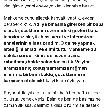
kimliğimiz yerini ebeveyn kimliklerimize bıraktı.
Mahkeme günü ailecek kahvaltı yaptık, evden
beraber çıktık.
Adliye binasına girerken bir baba
olarak çocuklarımın üzerimdeki gözleri bana
inanılmaz bir yük hissi verdi ve istemsizce
annelerinin eline uzandım. O da ne yapmak
istediğini anladı ve elimi tuttu. Mahkeme 20
dakika sürdü. İkimiz de hüzünlü ama
rahatlamış halde salondan çıktık. Ve yine
aramızda hiç konuşmamamıza rağmen
ellerimiz birbirini buldu, çocuklarımızın
karşısına el ele çıktık.
İyi ki de öyle yaptık.
Boşanalı iki yıl oldu ama biz hâlâ her hafta ailecek
buluşur, yemek yeriz. Eşim de ben de başımız ne
zaman sıkışsa, canımız sıkılsa birbirimize destek