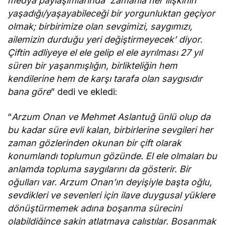
medya paylaşımlarında ‘Zamanla her ilişkinin
yaşadığı/yaşayabileceği bir yorgunluktan geçiyor
olmak; birbirimize olan sevgimizi, saygımızı,
ailemizin durduğu yeri değiştirmeyecek’ diyor.
Çiftin adliyeye el ele gelip el ele ayrılması 27 yıl
süren bir yaşanmışlığın, birlikteliğin hem
kendilerine hem de karşı tarafa olan saygısıdır
bana göre
” dedi ve ekledi:
“
Arzum Onan ve Mehmet Aslantuğ ünlü olup da
bu kadar süre evli kalan, birbirlerine sevgileri her
zaman gözlerinden okunan bir çift olarak
konumlandı toplumun gözünde. El ele olmaları bu
anlamda topluma saygılarını da gösterir. Bir
oğulları var. Arzum Onan’ın deyişiyle başta oğlu,
sevdikleri ve sevenleri için ilave duygusal yüklere
dönüştürmemek adına boşanma sürecini
olabildiğince sakin atlatmaya çalıştılar. Boşanmak