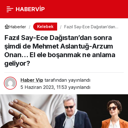
HABERVİP
Kelebek
Haberler
Fazıl Say-Ece Dağıstan’dan
sonra şimdi de Mehmet
Fazıl Say-Ece Dağıstan’dan sonra
Aslantuğ-Arzum Onan… El ele
boşanmak ne anlama geliyor?
şimdi de Mehmet Aslantuğ-Arzum
Onan… El ele boşanmak ne anlama
geliyor?
Haber Vip
tarafından yayınlandı
5 Haziran 2023, 11:53
yayınlandı