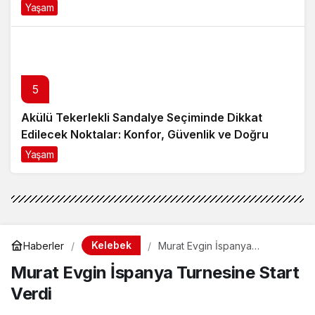
Yaşam
8 ay önce
5
Akülü Tekerlekli Sandalye Seçiminde Dikkat
Edilecek Noktalar: Konfor, Güvenlik ve Doğru
Model Tercihi
Yaşam
9 ay önce
Kelebek
Haberler
Murat Evgin İspanya
Turnesine Start Verdi
Murat Evgin İspanya Turnesine Start
Verdi