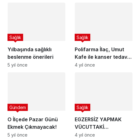
tablosu
Türkiye’de son durum
Sağlık
Sağlık
Yılbaşında sağlıklı
Polifarma İlaç, Umut
beslenme önerileri
Kafe ile kanser tedavisi
gören çocuklara
5 yıl önce
4 yıl önce
destek oldu
Gündem
Sağlık
O İlçede Pazar Günü
EGZERSİZ YAPMAK
Ekmek Çıkmayacak!
VÜCUTTAKİ
İNFLAMASYONU
5 yıl önce
4 yıl önce