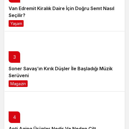
Van Edremit Kiralık Daire İçin Doğru Semt Nasıl
Seçilir?
Yaşam
4 ay önce
3
Soner Savaş’ın Kırık Düşler İle Başladığı Müzik
Serüveni
Magazin
6 ay önce
4
Anti Aging Ürünler Nedir Ve Neden Cilt