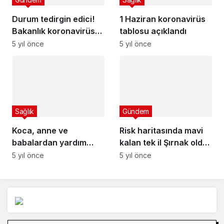
Durum tedirgin edici!
1 Haziran koronavirüs
Bakanlık koronavirüs
tablosu açıklandı
tablosunu paylaştı,
5 yıl önce
5 yıl önce
Durum Hiç İyi Değil!
Sağlık
Gündem
Koca, anne ve
Risk haritasında mavi
babalardan yardım
kalan tek il Şırnak oldu!
istedi: Aşının önemini
Sırları da son derece
5 yıl önce
5 yıl önce
çevrenize anlatın
basit