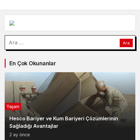
AZALTIYOR,
BAĞIŞIKLIK SİSTEMİNİ
GÜÇLENDİRİYOR
Arama:
En Çok Okunanlar
Yaşam
Hesco Bariyer ve Kum Bariyeri Çözümlerinin
Sağladığı Avantajlar
2 ay önce