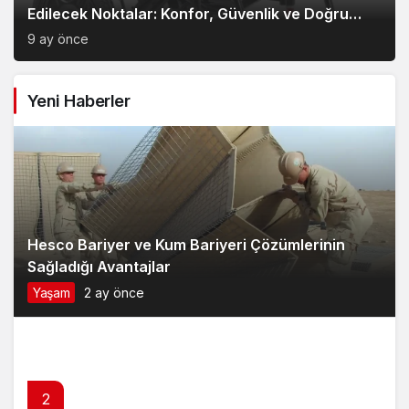
Edilecek Noktalar: Konfor, Güvenlik ve Doğru
Model Tercihi
9 ay önce
Yeni Haberler
Hesco Bariyer ve Kum Bariyeri Çözümlerinin
Sağladığı Avantajlar
Yaşam
2 ay önce
2