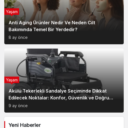
Yaşam
Anti Aging Ürünler Nedir Ve Neden Cilt
Bakımında Temel Bir Yerdedir?
8 ay önce
Yaşam
Akülü Tekerlekli Sandalye Seçiminde Dikkat
Edilecek Noktalar: Konfor, Güvenlik ve Doğru
Model Tercihi
9 ay önce
Yeni Haberler