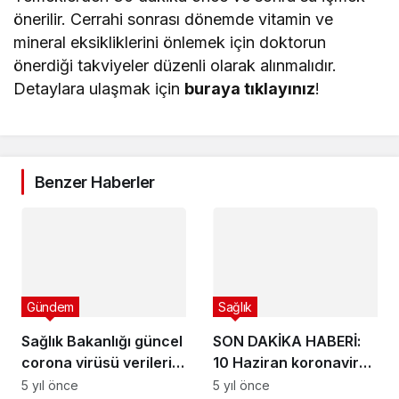
önerilir. Cerrahi sonrası dönemde vitamin ve
mineral eksikliklerini önlemek için doktorun
önerdiği takviyeler düzenli olarak alınmalıdır.
Detaylara ulaşmak için
buraya tıklayınız
!
Benzer Haberler
Gündem
Sağlık
Sağlık Bakanlığı güncel
SON DAKİKA HABERİ:
corona virüsü verilerini
10 Haziran koronavirüs
açıkladı! İşte 8 Mayıs
tablosu açıklandı! İşte
5 yıl önce
5 yıl önce