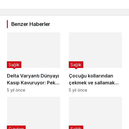
Benzer Haberler
Sağlık
Sağlık
Delta Varyantı Dünyayı
Çocuğu kollarından
Kasıp Kavuruyor: Pek
çekmek ve sallamak
Çok Ülkede
dirsek çıkığına yol
5 yıl önce
5 yıl önce
Kısıtlamalar Geri
açıyor
Geliyor
Gündem
Sağlık