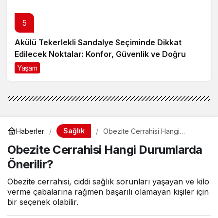
5
Akülü Tekerlekli Sandalye Seçiminde Dikkat
Edilecek Noktalar: Konfor, Güvenlik ve Doğru
Model Tercihi
Yaşam
9 ay önce
Sağlık
Haberler
Obezite Cerrahisi Hangi
Durumlarda Önerilir?
Obezite Cerrahisi Hangi Durumlarda
Önerilir?
Obezite cerrahisi, ciddi sağlık sorunları yaşayan ve kilo
verme çabalarına rağmen başarılı olamayan kişiler için
bir seçenek olabilir.