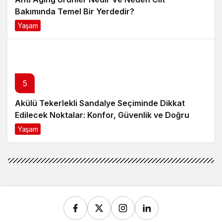
Bakımında Temel Bir Yerdedir?
Yaşam
8 ay önce
5
Akülü Tekerlekli Sandalye Seçiminde Dikkat
Edilecek Noktalar: Konfor, Güvenlik ve Doğru
Model Tercihi
Yaşam
9 ay önce