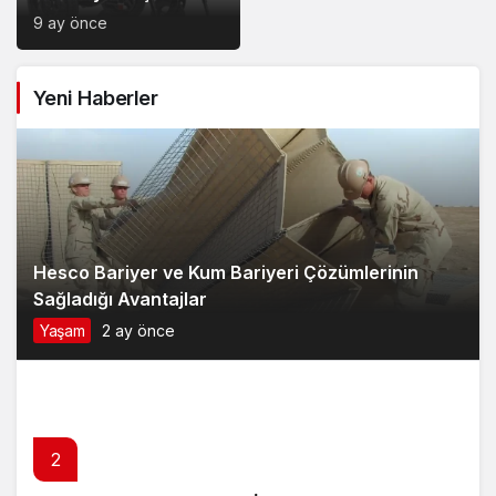
Dikkat Edilecek
9 ay önce
Noktalar: Konfor,
Güvenlik ve Doğru
Yeni Haberler
Model Tercihi
Hesco Bariyer ve Kum Bariyeri Çözümlerinin
Sağladığı Avantajlar
Yaşam
2 ay önce
2