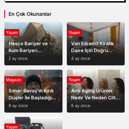
En Çok Okunanlar
Yaşam
Yaşam
Hesco Bariyer ve
Van Edremit Kiralık
Kum Bariyeri
Daire İçin Doğru
Çözümlerinin
Semt Nasıl Seçilir?
2 ay önce
4 ay önce
Sağladığı Avantajlar
Magazin
Yaşam
Soner Savaş’ın Kırık
Anti Aging Ürünler
Düşler İle Başladığı
Nedir Ve Neden Cilt
Müzik Serüveni
Bakımında Temel Bir
6 ay önce
8 ay önce
Yerdedir?
Yaşam