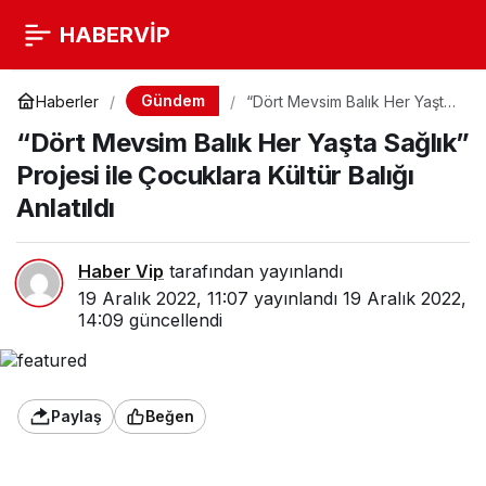
HABERVİP
Gündem
Haberler
“Dört Mevsim Balık Her Yaşta
Sağlık” Projesi ile Çocuklara
“Dört Mevsim Balık Her Yaşta Sağlık”
Kültür Balığı Anlatıldı
Projesi ile Çocuklara Kültür Balığı
Anlatıldı
Haber Vip
tarafından yayınlandı
19 Aralık 2022, 11:07
yayınlandı
19 Aralık 2022,
14:09
güncellendi
Paylaş
Beğen