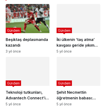
Gündem
Gündem
Beşiktaş deplasmanda
İki ülkenin ‘taş atma’
kazandı
kavgası geride yıkım
bıraktı!
3 yıl önce
5 yıl önce
Gündem
Gündem
Teknoloji tutkunları,
Şehit Necmettin
Advantech Connect’in
öğretmenin babası:
yerel etkinliğinde bir
Oğlum 24 Kasım'ı 1
5 yıl önce
5 yıl önce