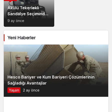
Akülü Tekerlekli
Sandalye Seçiminde
Dikkat Edilecek
9 ay önce
Noktalar: Konfor,
Güvenlik ve Doğru
Yeni Haberler
Model Tercihi
Hesco Bariyer ve Kum Bariyeri Çözümlerinin
Sağladığı Avantajlar
Yaşam
2 ay önce