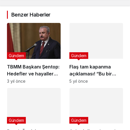
Benzer Haberler
Gündem
Gündem
TBMM Başkanı Şentop:
Flaş tam kapanma
Hedefler ve hayaller
açıklaması! “Bu bir
asla esaret altına
savaş” diyerek
3 yıl önce
5 yıl önce
alınamaz
duyurdu: Kaçınılmaz
Gündem
Gündem