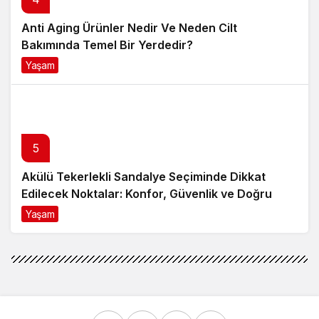
Anti Aging Ürünler Nedir Ve Neden Cilt
Bakımında Temel Bir Yerdedir?
Yaşam
8 ay önce
5
Akülü Tekerlekli Sandalye Seçiminde Dikkat
Edilecek Noktalar: Konfor, Güvenlik ve Doğru
Model Tercihi
Yaşam
9 ay önce