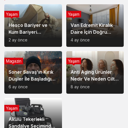
Yaşam
Yaşam
Hesco Bariyer ve
Van Edremit Kiralık
Kum Bariyeri
Daire İçin Doğru
Çözümlerinin
Semt Nasıl Seçilir?
2 ay önce
4 ay önce
Sağladığı Avantajlar
Magazin
Yaşam
Soner Savaş’ın Kırık
Anti Aging Ürünler
Düşler İle Başladığı
Nedir Ve Neden Cilt
Müzik Serüveni
Bakımında Temel Bir
6 ay önce
8 ay önce
Yerdedir?
Yaşam
Akülü Tekerlekli
Sandalye Seçiminde