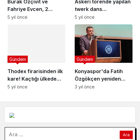
Burak Özçivit ve
Askeri törende yapılan
Fahriye Evcen, 2
twerk dans
yaşına giren oğullarının
performansı kriz
5 yıl önce
5 yıl önce
doğum gününü kutladı
çıkardı: Bu tam bir
rezalet
Gündem
Gündem
Thodex firarisinden ilk
Konyaspor'da Fatih
kare! Kaçtığı ülkede
Özgökçen yeniden
kameralara böyle
başkan seçildi
5 yıl önce
3 yıl önce
yakalandı
Arama: