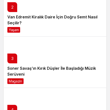
2
Van Edremit Kiralık Daire İçin Doğru Semt Nasıl
Seçilir?
Yaşam
4 ay önce
3
Soner Savaş’ın Kırık Düşler İle Başladığı Müzik
Serüveni
Magazin
6 ay önce
4