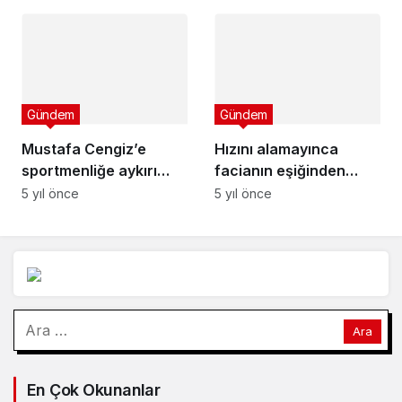
araya gelecek
kere kutladı
Gündem
Gündem
Mustafa Cengiz’e
Hızını alamayınca
sportmenliğe aykırı
facianın eşiğinden
açıklamaları sebebiyle
döndü
5 yıl önce
5 yıl önce
hak mahrumiyeti ve
para cezası verildi
Arama:
En Çok Okunanlar