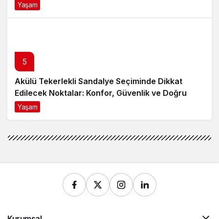
Yaşam
8 ay önce
5
Akülü Tekerlekli Sandalye Seçiminde Dikkat
Edilecek Noktalar: Konfor, Güvenlik ve Doğru
Model Tercihi
Yaşam
9 ay önce
Kurumsal