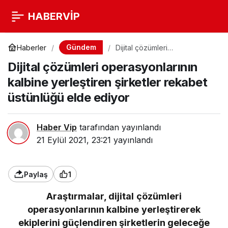
HABERVİP
Gündem
Haberler
Dijital çözümleri
operasyonlarının kalbine
Dijital çözümleri operasyonlarının
yerleştiren şirketler rekabet
üstünlüğü elde ediyor
kalbine yerleştiren şirketler rekabet
üstünlüğü elde ediyor
Haber Vip
tarafından yayınlandı
21 Eylül 2021, 23:21
yayınlandı
Paylaş
1
Araştırmalar, dijital çözümleri
operasyonlarının kalbine yerleştirerek
ekiplerini güçlendiren şirketlerin geleceğe