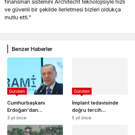
finansman sistemini Architecht teknolojisiyle hızlı
ve güvenli bir şekilde ilerletmesi bizleri oldukça
mutlu etti.”
Benzer Haberler
Gündem
Gündem
Cumhurbaşkanı
İmplant tedavisinde
Erdoğan'dan
doğru tercih
İstanbul'da gençlerle
hekimlerden geçiyor
3 yıl önce
5 yıl önce
buluşmasına ilişkin
paylaşım