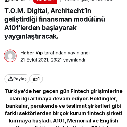
geliştirdiği finansman
T.O.M. Digital, Architecht’in
modülünü A101’lerden
başlayarak yaygınlaştıracak.
geliştirdiği finansman modülünü
A101’lerden başlayarak
yaygınlaştıracak.
Haber Vip
tarafından yayınlandı
21 Eylül 2021, 23:21
yayınlandı
Paylaş
1
Türkiye’de her geçen gün Fintech girişimlerine
olan ilgi artmaya devam ediyor. Holdingler,
bankalar, perakende ve teslimat şirketleri gibi
farklı sektörlerden birçok kurum fintech şirketi
kurmaya başladı. A101, Memorial ve English