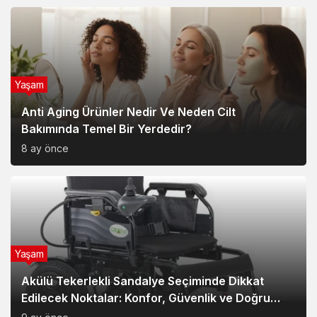
Yaşam
Anti Aging Ürünler Nedir Ve Neden Cilt
Bakımında Temel Bir Yerdedir?
8 ay önce
Yaşam
Akülü Tekerlekli Sandalye Seçiminde Dikkat
Edilecek Noktalar: Konfor, Güvenlik ve Doğru
Model Tercihi