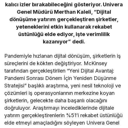
kalıcı izler bırakabileceğini gösteriyor. Univera
Genel Müdürü Merthan Kaleli, “Dijital
dönüşüme yatırım gerçekleştiren şirketler,
yeteneklerini etkin kullanarak rekabet
üstünlüğü elde ediyor, işte verimlilik
kazanıyor” dedi.
Pandemiyle hızlanan dijital dönüşüm, şirketlerin iş
süreçlerini de kökten değiştiriyor. McKinsey
tarafından gerçekleştirilen “Yeni Dijital Avantaj:
Pandemi Sonrası Dönem İçin Yeniden Düşünme
Stratejisi” başlıklı araştırma, yeni nesil teknoloji ve
çözümleri iş operasyonlarının merkezine koyan
şirketlerin, gelecekte daha başarılı olacağını
doğruluyor. Araştırmayı incelediklerinde dijitale
yatırım gerçekleştirenlerin %51’i rekabet üstünlüğü
elde etmeyi amaçladığını söyleyen Univera Genel