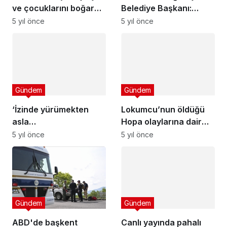
ve çocuklarını boğarak
Belediye Başkanı:
öldürdü
‘Keşke bizim de evimiz
5 yıl önce
5 yıl önce
yansaydı’ diyecekler
Gündem
Gündem
‘İzinde yürümekten
Lokumcu’nun öldüğü
asla
Hopa olaylarına dair
vazgeçmeyeceğiz’ –
yeni görüntü: Gebert
5 yıl önce
5 yıl önce
Güncel Haberler
lan gebert, adam gibi
Milliyet
vur!
Gündem
Gündem
ABD'de başkent
Canlı yayında pahalı