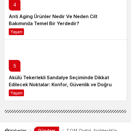
4
Anti Aging Ürünler Nedir Ve Neden Cilt
Bakımında Temel Bir Yerdedir?
Yaşam
8 ay önce
5
Akülü Tekerlekli Sandalye Seçiminde Dikkat
Edilecek Noktalar: Konfor, Güvenlik ve Doğru
Model Tercihi
Yaşam
9 ay önce
Gündem
Haberler
T.O.M. Digital, Architecht’in