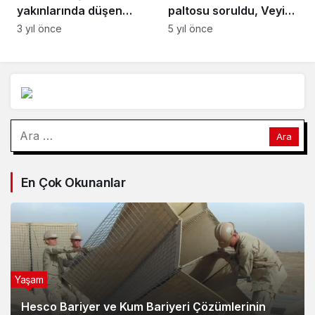
yakınlarında düşen
paltosu soruldu, Veyis
uçakta hayatını
Ateş ailesiyle yanıt
3 yıl önce
5 yıl önce
kaybedenlerin kimliği
verdi: Orta halin biraz
belirlendi
üstünde bir aileydik
Arama:
En Çok Okunanlar
Yaşam
Hesco Bariyer ve Kum Bariyeri Çözümlerinin