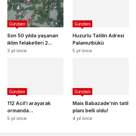
Gündem
Gündem
Son 50 yılda yaşanan
Huzurlu Tatilin Adresi
iklim felaketleri 2
Palamutbükü
milyondan fazla can
3 yıl önce
5 yıl önce
kaybına neden oldu
Gündem
Gündem
112 Acil’i arayarak
Mais Babazade’nin tatil
ormanda
planı belli oldu!
kaybolduğunu
5 yıl önce
4 yıl önce
söyleyen çocuk
aranıyor