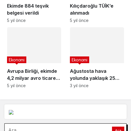
Ekimde 884 teşvik
Kılıçdaroğlu TÜİK’e
belgesi verildi
alınmadı
5 yıl önce
5 yıl önce
Ekonomi
Ekonomi
Avrupa Birliği, ekimde
Ağustosta hava
4,2 milyar avro ticaret
yolunda yaklaşık 25
açığı verdi
milyon yolcuya hizmet
5 yıl önce
3 yıl önce
verildi
Arama: