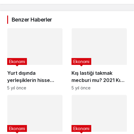
Benzer Haberler
Ekonomi
Yurt dışında
Ekonomi
yerleşiklerin hisse
Kış lastiği takmak
senedi, DİBS ve ŞBS
5 yıl önce
mecburi mu? 2021 Kış
stoku
lastiği uygulaması
5 yıl önce
başlangıç zamanı
Ekonomi
Ekonomi