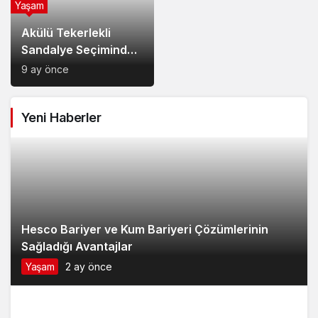
Yaşam
Akülü Tekerlekli
Sandalye Seçiminde
Dikkat Edilecek
9 ay önce
Noktalar: Konfor,
Güvenlik ve Doğru
Yeni Haberler
Model Tercihi
Hesco Bariyer ve Kum Bariyeri Çözümlerinin
Sağladığı Avantajlar
Yaşam
2 ay önce