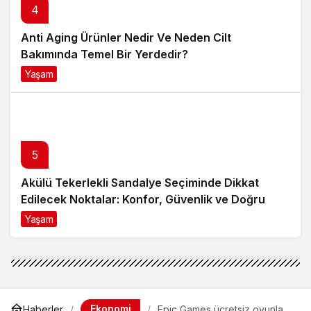
4
Anti Aging Ürünler Nedir Ve Neden Cilt
Bakımında Temel Bir Yerdedir?
Yaşam
8 ay önce
5
Akülü Tekerlekli Sandalye Seçiminde Dikkat
Edilecek Noktalar: Konfor, Güvenlik ve Doğru
Model Tercihi
Yaşam
9 ay önce
Ekonomi
Haberler
Epic Games ücretsiz oyunları