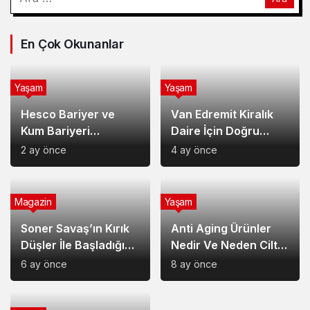
En Çok Okunanlar
Yaşam
Yaşam
Hesco Bariyer ve
Van Edremit Kiralık
Kum Bariyeri
Daire İçin Doğru
Çözümlerinin
Semt Nasıl Seçilir?
2 ay önce
4 ay önce
Sağladığı Avantajlar
Magazin
Yaşam
Soner Savaş’ın Kırık
Anti Aging Ürünler
Düşler İle Başladığı
Nedir Ve Neden Cilt
Müzik Serüveni
Bakımında Temel Bir
6 ay önce
8 ay önce
Yerdedir?