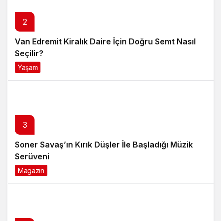
2
Van Edremit Kiralık Daire İçin Doğru Semt Nasıl
Seçilir?
Yaşam
4 ay önce
3
Soner Savaş’ın Kırık Düşler İle Başladığı Müzik
Serüveni
Magazin
6 ay önce