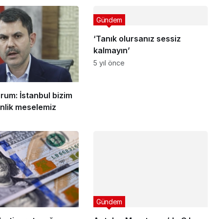
Gündem
‘Tanık olursanız sessiz
kalmayın’
5 yıl önce
rum: İstanbul bizim
enlik meselemiz
Gündem
Antalya Muratpaşa’da Çıkan
Yangın Korkuya Sebep Oldu
5 yıl önce