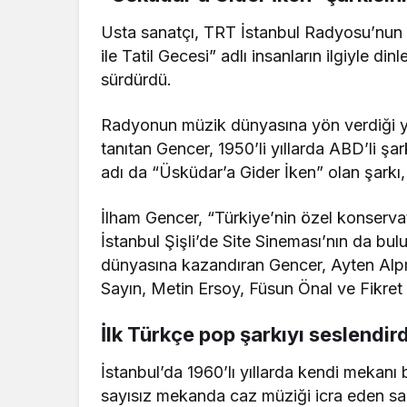
Usta sanatçı, TRT İstanbul Radyosu’nun a
ile Tatil Gecesi” adlı insanların ilgiyle 
sürdürdü.
Radyonun müzik dünyasına yön verdiği yı
tanıtan Gencer, 1950’li yıllarda ABD’li şark
adı da “Üsküdar’a Gider İken” olan şarkı,
İlham Gencer, “Türkiye’nin özel konservat
İstanbul Şişli’de Site Sineması’nın da bu
dünyasına kazandıran Gencer, Ayten Al
Sayın, Metin Ersoy, Füsun Önal ve Fikret
İlk Türkçe pop şarkıyı seslendird
İstanbul’da 1960’lı yıllarda kendi mekanı 
sayısız mekanda caz müziği icra eden san