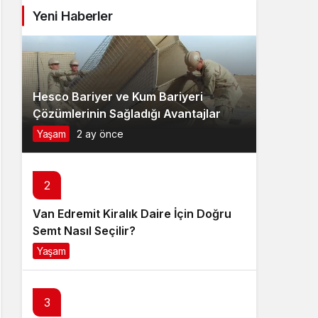
Yeni Haberler
Hesco Bariyer ve Kum Bariyeri
Çözümlerinin Sağladığı Avantajlar
Yaşam
2 ay önce
2
Van Edremit Kiralık Daire İçin Doğru
Semt Nasıl Seçilir?
Yaşam
4 ay önce
3