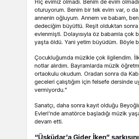
Hiç evimiz olmadı. Benim de evim olmadı
oturuyorum. Benim bir tek evim var, o da 
annenin oğluyum. Annem ve babam, ben 3 
dedeciğim büyüttü. Reşit olduktan sonr
evlenmişti. Dolayısıyla öz babamla çok
yaşta öldü. Yani yetim büyüdüm. Böyle b
Çocukluğumda müzikle çok ilgilendim. İlk
notlar alırdım. Bayramlarda müzik öğretme
ortaokulu okudum. Oradan sonra da Kaba
geceleri çalıştığım için felsefe dersind
vermiyordu.”
Sanatçı, daha sonra kayıt olduğu Beyoğl
Evleri’nde amatörce başladığı müzik yaş
devam etti.
“Üsküdar’a Gider İken” şarkısın