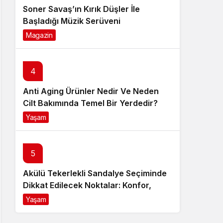
Soner Savaş’ın Kırık Düşler İle
Başladığı Müzik Serüveni
Magazin
6 ay önce
4
Anti Aging Ürünler Nedir Ve Neden
Cilt Bakımında Temel Bir Yerdedir?
Yaşam
8 ay önce
5
Akülü Tekerlekli Sandalye Seçiminde
Dikkat Edilecek Noktalar: Konfor,
Güvenlik ve Doğru Model Tercihi
Yaşam
9 ay önce