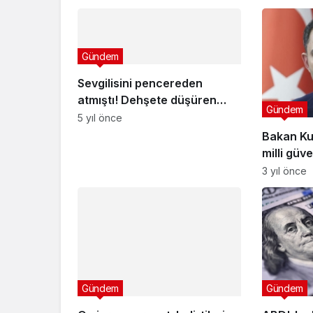
Gündem
Sevgilisini pencereden
atmıştı! Dehşete düşüren
Gündem
olayda yeni gelişme: Ağır
5 yıl önce
cezada yargılanacak
Bakan Ku
milli güv
3 yıl önce
Gündem
Omicron varyantı belirtileri
nedir? Omicron ne demek?
5 yıl önce
Gündem