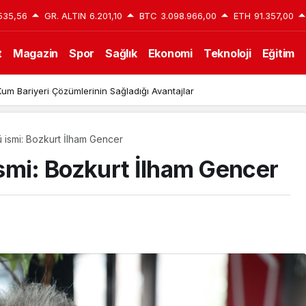
535,56
GR. ALTIN
6.201,10
BTC
3.098.966,00
ETH
91.357,00
t
Magazin
Spor
Sağlık
Ekonomi
Teknoloji
Eğitim
um Bariyeri Çözümlerinin Sağladığı Avantajlar
 ismi: Bozkurt İlham Gencer
smi: Bozkurt İlham Gencer