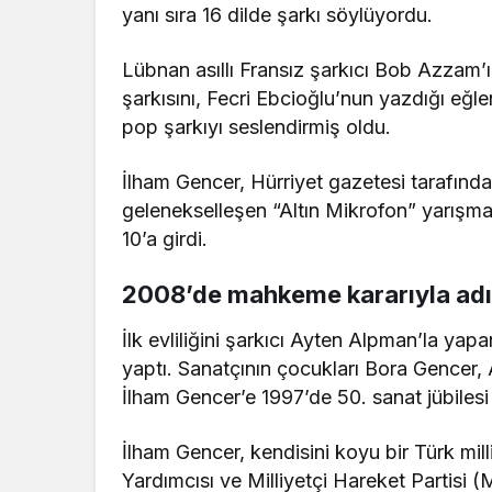
yanı sıra 16 dilde şarkı söylüyordu.
Lübnan asıllı Fransız şarkıcı Bob Azzam’
şarkısını, Fecri Ebcioğlu’nun yazdığı eğle
pop şarkıyı seslendirmiş oldu.
İlham Gencer, Hürriyet gazetesi tarafınd
gelenekselleşen “Altın Mikrofon” yarışması
10’a girdi.
2008’de mahkeme kararıyla adın
İlk evliliğini şarkıcı Ayten Alpman’la yapan
yaptı. Sanatçının çocukları Bora Gencer, 
İlham Gencer’e 1997’de 50. sanat jübilesi 
İlham Gencer, kendisini koyu bir Türk mil
Yardımcısı ve Milliyetçi Hareket Partisi 