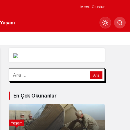
Menü Oluştur
Yaşam
Mod
değiştir
Gündüz Modu
Arama:
Gündüz modunu seçin.
Gece Modu
En Çok Okunanlar
Gece modunu seçin.
Sistem Modu
Sistem modunu seçin.
Yaşam