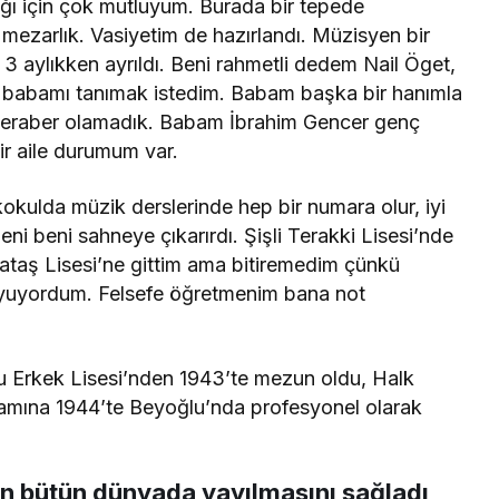
ğı için çok mutluyum. Burada bir tepede
mezarlık. Vasiyetim de hazırlandı. Müzisyen bir
aylıkken ayrıldı. Beni rahmetli dedem Nail Öget,
a babamı tanımak istedim. Babam başka bir hanımla
 beraber olamadık. Babam İbrahim Gencer genç
ir aile durumum var.
okulda müzik derslerinde hep bir numara olur, iyi
ni beni sahneye çıkarırdı. Şişli Terakki Lisesi’nde
taş Lisesi’ne gittim ama bitiremedim çünkü
e uyuyordum. Felsefe öğretmenim bana not
u Erkek Lisesi’nden 1943’te mezun oldu, Halk
amına 1944’te Beyoğlu’nda profesyonel olarak
ın bütün dünyada yayılmasını sağladı