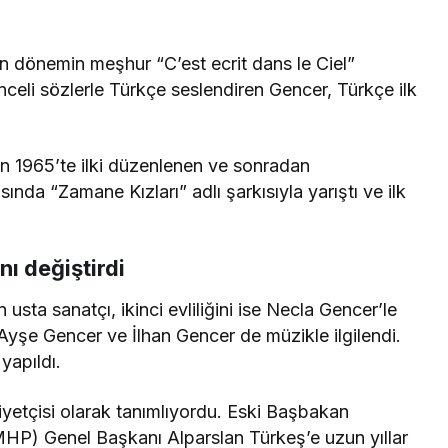
ın dönemin meşhur “C’est ecrit dans le Ciel”
nceli sözlerle Türkçe seslendiren Gencer, Türkçe ilk
an 1965’te ilki düzenlenen ve sonradan
nda “Zamane Kızları” adlı şarkısıyla yarıştı ve ilk
ı değiştirdi
 usta sanatçı, ikinci evliliğini ise Necla Gencer’le
Ayşe Gencer ve İlhan Gencer de müzikle ilgilendi.
yapıldı.
liyetçisi olarak tanımlıyordu. Eski Başbakan
(MHP) Genel Başkanı Alparslan Türkeş’e uzun yıllar