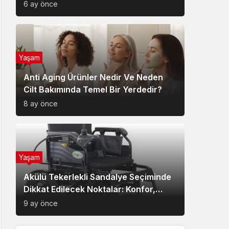
6 ay önce
Yaşam
Anti Aging Ürünler Nedir Ve Neden
Cilt Bakımında Temel Bir Yerdedir?
8 ay önce
Yaşam
Akülü Tekerlekli Sandalye Seçiminde
Dikkat Edilecek Noktalar: Konfor,
Güvenlik ve Doğru Model Tercihi
9 ay önce