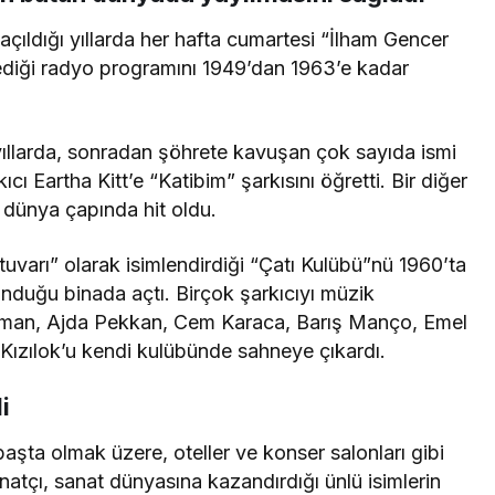
çıldığı yıllarda her hafta cumartesi “İlham Gencer
dinlediği radyo programını 1949’dan 1963’e kadar
llarda, sonradan şöhrete kavuşan çok sayıda ismi
ıcı Eartha Kitt’e “Katibim” şarkısını öğretti. Bir diğer
 dünya çapında hit oldu.
uvarı” olarak isimlendirdiği “Çatı Kulübü”nü 1960’ta
lunduğu binada açtı. Birçok şarkıcıyı müzik
pman, Ajda Pekkan, Cem Karaca, Barış Manço, Emel
 Kızılok’u kendi kulübünde sahneye çıkardı.
i
başta olmak üzere, oteller ve konser salonları gibi
atçı, sanat dünyasına kazandırdığı ünlü isimlerin