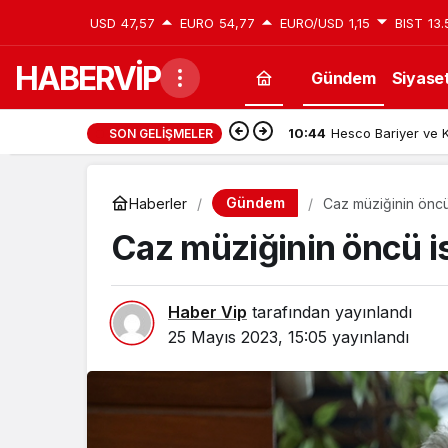
USD
47,57
EURO
54,77
EURO/USD
1,15
BIST
13.
HABERVİP
Gündem
Siyase
10:44
Hesco Bariyer ve K
SON GELIŞMELER
Gündem
Haberler
Caz müziğinin öncü
Caz müziğinin öncü i
Haber Vip
tarafından yayınlandı
25 Mayıs 2023, 15:05
yayınlandı