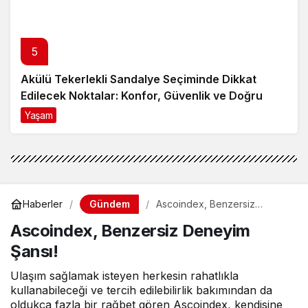
5
Akülü Tekerlekli Sandalye Seçiminde Dikkat
Edilecek Noktalar: Konfor, Güvenlik ve Doğru
Model Tercihi
Yaşam
9 ay önce
Gündem
Haberler
Ascoindex, Benzersiz
Deneyim Şansı!
Ascoindex, Benzersiz Deneyim
Şansı!
Ulaşım sağlamak isteyen herkesin rahatlıkla
kullanabileceği ve tercih edilebilirlik bakımından da
oldukça fazla bir rağbet gören Ascoindex, kendisine
hedef olarak en kapsamlı olmayı seçmiştir.