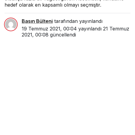
Basın Bülteni
tarafından yayınlandı
19 Temmuz 2021, 00:04
yayınlandı
21 Temmuz
2021, 00:08
güncellendi
Paylaş
1
Ulaşım sağlamak isteyen herkesin rahatlıkla
kullanabileceği ve tercih edilebilirlik bakımından da
oldukça fazla bir rağbet gören Ascoindex,