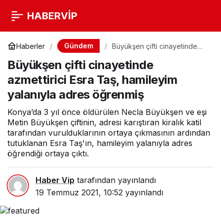
HABERVİP
Gündem
Haberler
Büyükşen çifti cinayetinde
azmettirici Esra Taş,
Büyükşen çifti cinayetinde
hamileyim yalanıyla adres
öğrenmiş
azmettirici Esra Taş, hamileyim
yalanıyla adres öğrenmiş
Konya’da 3 yıl önce öldürülen Necla Büyükşen ve eşi
Metin Büyükşen çiftinin, adresi karıştıran kiralık katil
tarafından vurulduklarının ortaya çıkmasının ardından
tutuklanan Esra Taş'ın, hamileyim yalanıyla adres
öğrendiği ortaya çıktı.
Haber Vip
tarafından yayınlandı
19 Temmuz 2021, 10:52
yayınlandı