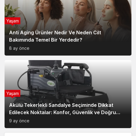
Yaşam
Anti Aging Ürünler Nedir Ve Neden Cilt
Bakımında Temel Bir Yerdedir?
8 ay önce
Yaşam
Akülü Tekerlekli Sandalye Seçiminde Dikkat
Edilecek Noktalar: Konfor, Güvenlik ve Doğru
Model Tercihi
9 ay önce
Yeni Haberler