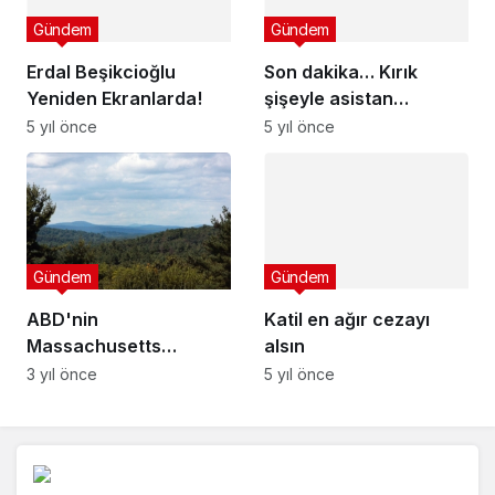
5 yıl önce
Son dakika… Kırık
şişeyle asistan
doktorun boğazını
5 yıl önce
kesmişti! 11 yıl hapis
cezasına çarptırıldı
Gündem
Katil en ağır cezayı
alsın
Gündem
5 yıl önce
ABD'nin
Massachusetts
eyaletindeki bir
3 yıl önce
ormanda "dev"
virüsler keşfedildi
Arama: