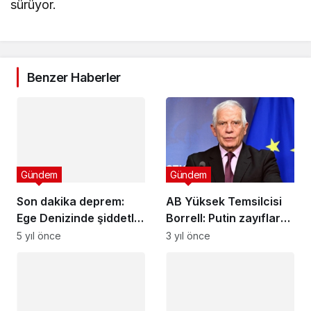
sürüyor.
Benzer Haberler
Gündem
Son dakika deprem:
Ege Denizinde şiddetli
Gündem
deprem
5 yıl önce
AB Yüksek Temsilcisi
Borrell: Putin zayıflarsa
daha büyük tehlike arz
3 yıl önce
eder
Gündem
Erdal Beşikcioğlu
Gündem
Yeniden Ekranlarda!