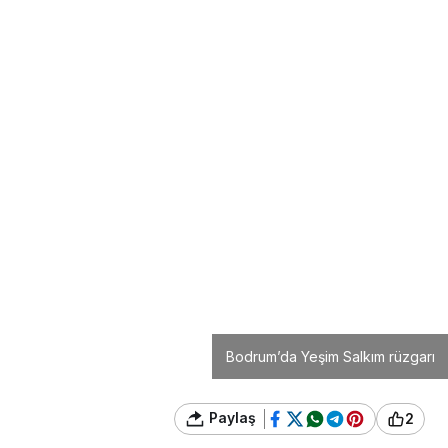
am kapılarını misafirlerine açan Bodrum’un en
e buluştu.
lkım geçtiğimiz akşam kapılarını misafirlerine
üfe’de sevenleriyle buluştu. Eski ve yeni
am yaşatan Salkım, zaman zaman seyircilerle
i başardı. Bir ara şarkısını yarıda keserek
zde aşık olan, aşka inanan varmı? ” sorusunu
dığı ”Evet” yanıtının ardından ” Emin miyiz
pek emin değilim. Bir daha düşünün isterseniz.”
isine eski günlerde yaşadığı anılarından kesitlerde
ulduğundan bu yana burada sahne alıyorum o
ünü de Kenan’a vermiştik… Kenan Doğulu’nun Küfe
efa borcu olduğunu düşünüyorum ve en kısa
yoruz.” sözleriyle ünlü popçu Kenan Doğulu’ya vefa