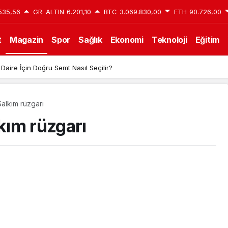
535,56
GR. ALTIN
6.201,10
BTC
3.069.830,00
ETH
90.726,00
t
Magazin
Spor
Sağlık
Ekonomi
Teknoloji
Eğitim
 Daire İçin Doğru Semt Nasıl Seçilir?
alkım rüzgarı
kım rüzgarı
Bodrum’da Yeşim Salkım rüzgarı
Paylaş
2