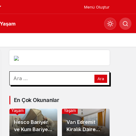
Menü Oluştur
Yaşam
Mod
değiştir
Gündüz Modu
Arama:
Gündüz modunu seçin.
Gece Modu
En Çok Okunanlar
Gece modunu seçin.
Yaşam
Yaşam
Sistem Modu
Hesco Bariyer
Van Edremit
Sistem modunu seçin.
ve Kum Bariyeri
Kiralık Daire