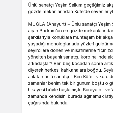
FİNALDE SÜRPRİZ DÜET
Bir süredir rahatsız olan teyzesi Nermin 
sonunda sürpriz bir düette yapan Salkım, 
şarkısını teyzesi ile birlikte elele seslen
çocukluğunun onun muhteşem sesiyle sesle
geçtiğini de dile getiren güzel sanatçı, ”
söyleyebiliyorsam, bu en çokta onun saye
teşekkür ediyorum” sözleriylede duygusal
Benzer Haberler
Magazin
Magazin
Perihan Harp'ın oğlu
Fahriye E