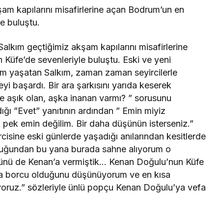
Salkım’ında ön masalardan takip ettiği gecenin
Özdemir Erdoğan’ın ”Bana ellerini ver” adlı
dirdi. Şarkı söylemeyi teyzesinden öğrendiğini ve
ndirdiği türk sanat müziği eserlerini dinleyerek
Bugün burada sizlerin karşısında şarkı
sindedir. Sizlerin huzurunda kendisine bir kez daha
 bir finele imza atmış oldu.
vcen, mutlu evliliğin