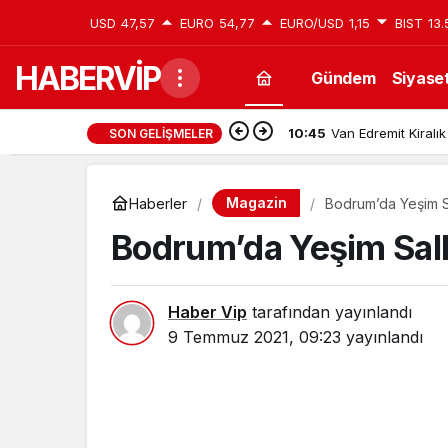
USD
47,57
EURO
54,77
EURO/USD
1,15
BIST
13.
HABERVİP
Gündem
Siyase
10:45
Van Edremit Kiralık
SON GELIŞMELER
Magazin
Haberler
Bodrum’da Yeşim S
Bodrum’da Yeşim Sal
Haber Vip
tarafından yayınlandı
9 Temmuz 2021, 09:23
yayınlandı