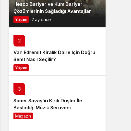
Hesco Bariyer ve Kum Bariyeri
Çözümlerinin Sağladığı Avantajlar
Yaşam
2 ay önce
2
Van Edremit Kiralık Daire İçin Doğru
Semt Nasıl Seçilir?
Yaşam
4 ay önce
3
Soner Savaş’ın Kırık Düşler İle
Başladığı Müzik Serüveni
Magazin
6 ay önce