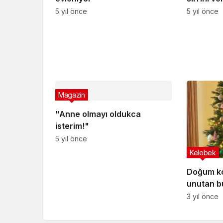
Magazin
Haberler
Serenay Sarıkaya 
Serenay Sarıkaya ilk 
Haber Vip
tarafından yayınlandı
8 Temmuz 2021, 09:55
yayınlandı