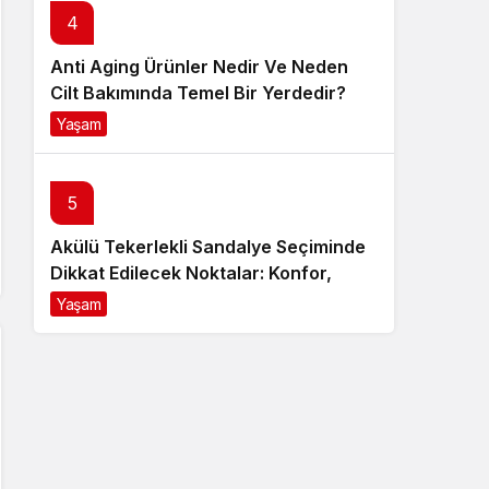
4
Anti Aging Ürünler Nedir Ve Neden
Cilt Bakımında Temel Bir Yerdedir?
Yaşam
8 ay önce
5
Akülü Tekerlekli Sandalye Seçiminde
Dikkat Edilecek Noktalar: Konfor,
Güvenlik ve Doğru Model Tercihi
Yaşam
9 ay önce