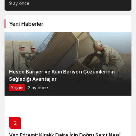
Model Tercihi
9 ay önce
Yeni Haberler
Hesco Bariyer ve Kum Bariyeri Çözümlerinin
Sağladığı Avantajlar
Yaşam
2 ay önce
2
Van Edremit Kiralık Daire İçin Doğru Semt Nasıl