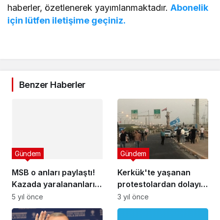
haberler, özetlenerek yayımlanmaktadır.
Abonelik
için lütfen iletişime geçiniz.
Benzer Haberler
Gündem
MSB o anları paylaştı!
Gündem
Kazada yaralananları
Kerkük'te yaşanan
Mehmetçik kurtardı
5 yıl önce
protestolardan dolayı
sokağa çıkma yasağı
3 yıl önce
ilan edildi