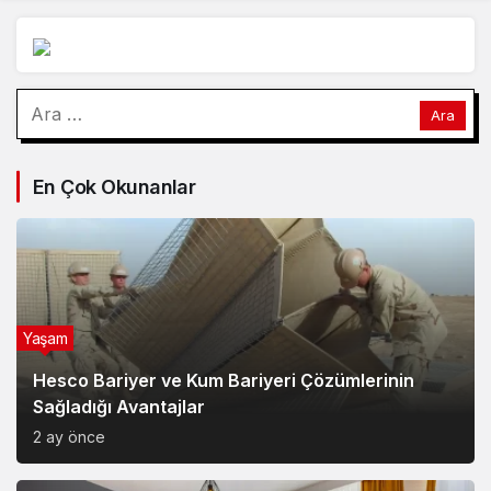
kademede temsil
daha güçlü hale
etmek
gelecek
Arama:
En Çok Okunanlar
Yaşam
Hesco Bariyer ve Kum Bariyeri Çözümlerinin
Sağladığı Avantajlar
2 ay önce