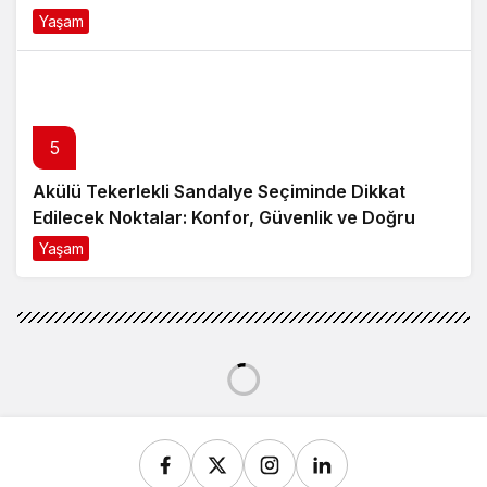
Yaşam
8 ay önce
5
Akülü Tekerlekli Sandalye Seçiminde Dikkat
Edilecek Noktalar: Konfor, Güvenlik ve Doğru
Model Tercihi
Yaşam
9 ay önce
Gündem
Haberler
52 ilin emniyet müdürü değişti
52 ilin emniyet müdürü değişti