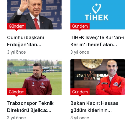
Gündem
Gündem
Cumhurbaşkanı
TİHEK İsveç'te Kur'an-ı
Erdoğan'dan
Kerim'i hedef alan
muhalefete "28 Mayıs"
saldırıya ilişkin
3 yıl önce
3 yıl önce
mesajı
açıklama yaptı
Gündem
Gündem
Trabzonspor Teknik
Bakan Kacır: Hassas
Direktörü Bjelica:
güdüm kitlerinin
Hedefimiz
SİHA'larda
3 yıl önce
3 yıl önce
Trabzonspor'u Avrupa
kullanılmasıyla Türk
kupalarında en üst
savunma sanayisi çok