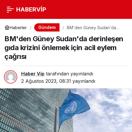
HABERVİP
Gündem
Haberler
BM'den Güney Sudan'da
derinleşen gıda krizini
BM'den Güney Sudan'da derinleşen
önlemek için acil eylem
çağrısı
gıda krizini önlemek için acil eylem
çağrısı
Haber Vip
tarafından yayınlandı
2 Ağustos 2023, 08:31
yayınlandı