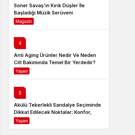
Soner Savaş’ın Kırık Düşler İle
Başladığı Müzik Serüveni
Magazin
6 ay önce
4
Anti Aging Ürünler Nedir Ve Neden
Cilt Bakımında Temel Bir Yerdedir?
Yaşam
8 ay önce
5
Akülü Tekerlekli Sandalye Seçiminde
Dikkat Edilecek Noktalar: Konfor,
Güvenlik ve Doğru Model Tercihi
Yaşam
9 ay önce