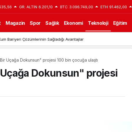
535,56
GR. ALTIN
6.201,10
BTC
3.096.749,00
ETH
91.462,00
t
Magazin
Spor
Sağlık
Ekonomi
Teknoloji
Eğitim
 Daire İçin Doğru Semt Nasıl Seçilir?
 Bir Uçağa Dokunsun" projesi 100 bin çocuğa ulaştı
r Uçağa Dokunsun" projesi