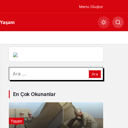
Menü Oluştur
Yaşam
Mod
değiştir
Gündüz Modu
Arama:
Gündüz modunu seçin.
Gece Modu
En Çok Okunanlar
Gece modunu seçin.
Sistem Modu
Sistem modunu seçin.
Yaşam