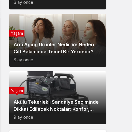
6 ay önce
Yaşam
Anti Aging Ürünler Nedir Ve Neden
Cilt Bakımında Temel Bir Yerdedir?
8 ay önce
Yaşam
Akülü Tekerlekli Sandalye Seçiminde
Dikkat Edilecek Noktalar: Konfor,
Güvenlik ve Doğru Model Tercihi
9 ay önce