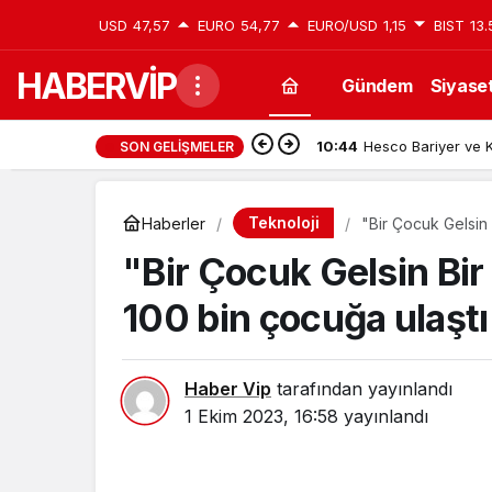
USD
47,57
EURO
54,77
EURO/USD
1,15
BIST
13.
HABERVİP
Gündem
Siyase
10:45
Van Edremit Kiralık
SON GELIŞMELER
Teknoloji
Haberler
"Bir Çocuk Gelsin
"Bir Çocuk Gelsin Bi
100 bin çocuğa ulaştı
Haber Vip
tarafından yayınlandı
1 Ekim 2023, 16:58
yayınlandı