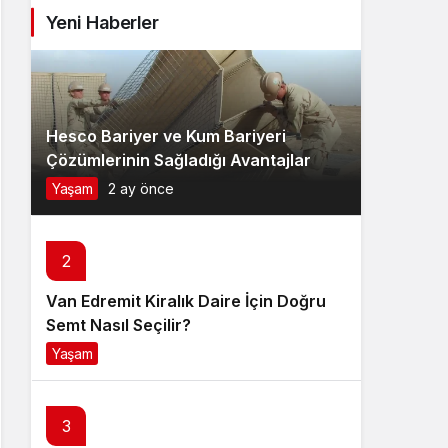
Yeni Haberler
Hesco Bariyer ve Kum Bariyeri
Çözümlerinin Sağladığı Avantajlar
Yaşam
2 ay önce
2
Van Edremit Kiralık Daire İçin Doğru
Semt Nasıl Seçilir?
Yaşam
4 ay önce
3