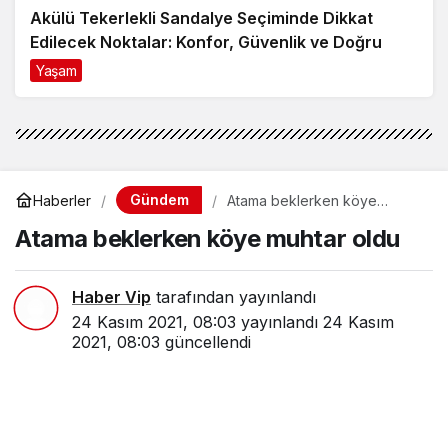
Akülü Tekerlekli Sandalye Seçiminde Dikkat
Edilecek Noktalar: Konfor, Güvenlik ve Doğru
Model Tercihi
Yaşam
9 ay önce
Gündem
Haberler
Atama beklerken köye
muhtar oldu
Atama beklerken köye muhtar oldu
Haber Vip
tarafından yayınlandı
24 Kasım 2021, 08:03
yayınlandı
24 Kasım
2021, 08:03
güncellendi