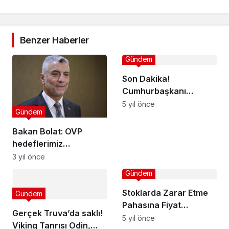
Benzer Haberler
Gündem
Son Dakika!
Cumhurbaşkanı
Erdoğan: 1 Haziran
5 yıl önce
Gündem
sonrasını ele aldık,
önümüzdeki günlerde
Bakan Bolat: OVP
açıklayacağız
hedeflerimiz
doğrultusunda hizmet
3 yıl önce
ihracatımızı 2028'e
Gündem
kadar 200 milyar
dolara çıkarmayı
Stoklarda Zarar Etme
Gündem
amaçlıyoruz
Pahasına Fiyat
Gerçek Truva’da saklı!
Artışlarına Direnen
5 yıl önce
Viking Tanrısı Odin,