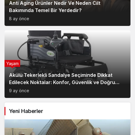
Anti Aging Ürünler Nedir Ve Neden Cilt
Bakımında Temel Bir Yerdedir?
8 ay önce
Yaşam
Akülü Tekerlekli Sandalye Seçiminde Dikkat
Edilecek Noktalar: Konfor, Güvenlik ve Doğru
Model Tercihi
9 ay önce
Yeni Haberler