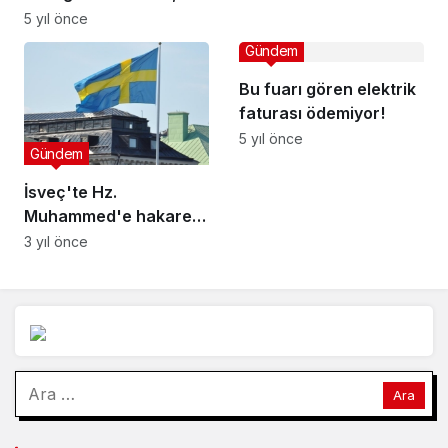
UFO Tüketicinin
Türk mü?
5 yıl önce
Yanında!
Gündem
Bu fuarı gören elektrik
faturası ödemiyor!
5 yıl önce
Gündem
İsveç'te Hz.
Muhammed'e hakaret
eden Meclis Adalet
3 yıl önce
Komite Başkanı'na
muhalefetten istifa
çağrısı
Arama: