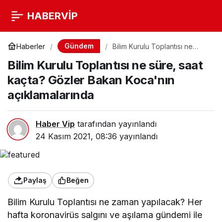
HABERVİP
Gündem
Haberler
Bilim Kurulu Toplantısı ne
süre, saat kaçta? Gözler
Bilim Kurulu Toplantısı ne süre, saat
Bakan Koca'nın
açıklamalarında
kaçta? Gözler Bakan Koca'nın
açıklamalarında
Haber Vip
tarafından yayınlandı
24 Kasım 2021, 08:36
yayınlandı
Paylaş
Beğen
Bilim Kurulu Toplantısı ne zaman yapılacak? Her
hafta koronavirüs salgını ve aşılama gündemi ile