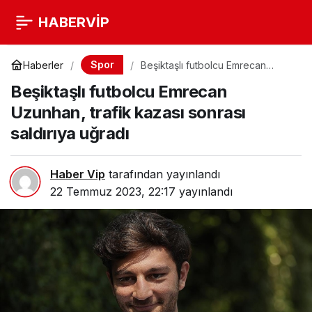
HABERVİP
Spor
Haberler
Beşiktaşlı futbolcu Emrecan
Uzunhan, trafik kazası sonrası
Beşiktaşlı futbolcu Emrecan
saldırıya uğradı
Uzunhan, trafik kazası sonrası
saldırıya uğradı
Haber Vip
tarafından yayınlandı
22 Temmuz 2023, 22:17
yayınlandı