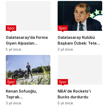
hayalini kuruyor
Spor
Spor
Galatasaray’da Forma
Galatasaray Kulübü
Giyen Alpaslan
Başkanı Özbek: Tete
Öztürk’ün
5 yıl önce
transferi legal bir
3 yıl önce
Performansına Eşi Ebru
transferdir
Şancı’dan Esprili
Destek Paylaşımı Geldi
Spor
NBA'de Rockets'ı
Bucks durdurdu
Spor
5 yıl önce
Kenan Sofuoğlu,
Toprak
Razgatlıoğlu'nun
3 yıl önce