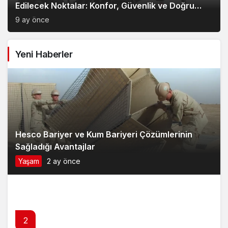
Edilecek Noktalar: Konfor, Güvenlik ve Doğru
Model Tercihi
9 ay önce
Yeni Haberler
Hesco Bariyer ve Kum Bariyeri Çözümlerinin
Sağladığı Avantajlar
Yaşam
2 ay önce
2