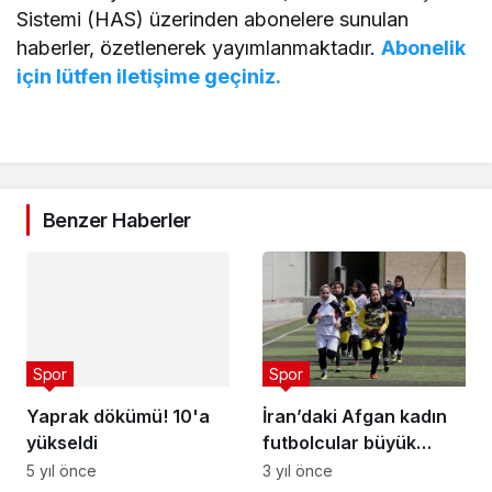
Sistemi (HAS) üzerinden abonelere sunulan
haberler, özetlenerek yayımlanmaktadır.
Abonelik
için lütfen iletişime geçiniz.
Benzer Haberler
Spor
Yaprak dökümü! 10'a
yükseldi
Spor
5 yıl önce
İran’daki Afgan kadın
futbolcular büyük
takımlarda oynamanın
3 yıl önce