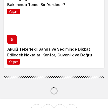
Bakımında Temel Bir Yerdedir?
Yaşam
8 ay önce
5
Akülü Tekerlekli Sandalye Seçiminde Dikkat
Edilecek Noktalar: Konfor, Güvenlik ve Doğru
Model Tercihi
Yaşam
9 ay önce