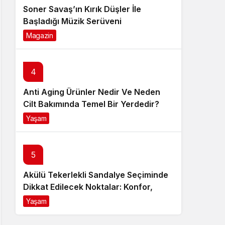
Soner Savaş’ın Kırık Düşler İle
Başladığı Müzik Serüveni
Magazin
6 ay önce
4
Anti Aging Ürünler Nedir Ve Neden
Cilt Bakımında Temel Bir Yerdedir?
Yaşam
8 ay önce
5
Akülü Tekerlekli Sandalye Seçiminde
Dikkat Edilecek Noktalar: Konfor,
Güvenlik ve Doğru Model Tercihi
Yaşam
9 ay önce