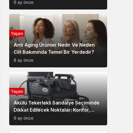
6 ay önce
Yaşam
Anti Aging Ürünler Nedir Ve Neden
Cilt Bakımında Temel Bir Yerdedir?
8 ay önce
Yaşam
Akülü Tekerlekli Sandalye Seçiminde
Dikkat Edilecek Noktalar: Konfor,
Güvenlik ve Doğru Model Tercihi
9 ay önce