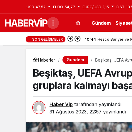
USD
47,57
EURO
54,77
EURO/USD
1,15
BIST
13.
HABERVİP
Gündem
Siyase
10:44
Hesco Bariyer ve K
SON GELIŞMELER
Gündem
Haberler
Beşiktaş, UEFA Avr
Beşiktaş, UEFA Avrup
gruplara kalmayı başa
Haber Vip
tarafından yayınlandı
31 Ağustos 2023, 22:57
yayınlandı