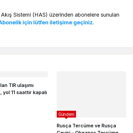
 Akış Sistemi (HAS) üzerinden abonelere sunulan
Abonelik için lütfen iletişime geçiniz.
Gündem
ılan TIR ulaşımı
Rusça Tercüme ve Rusça
 yol 11 saattir kapalı
Çeviri – Okeanos Tercüme
4 yıl önce