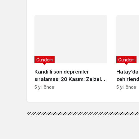
Gündem
Hatay’da
Kandilli son depremler
zehirlend
sıralaması 20 Kasım: Zelzele
soruştu
5 yıl önce
mi oldu? Nerede zelzele
5 yıl önce
oldu?