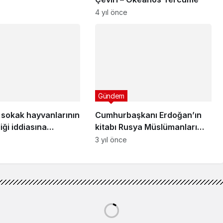
 sokak hayvanlarının
iği iddiasına
rma
Gündem
Cumhurbaşkanı Erdoğan’ın
kitabı Rusya Müslümanları
Dini İdaresi Başkanı’na verildi
3 yıl önce