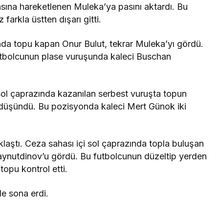
asına hareketlenen Muleka’ya pasını aktardı. Bu
arkla üstten dışarı gitti.
nda topu kapan Onur Bulut, tekrar Muleka’yı gördü.
utbolcunun plase vuruşunda kaleci Buschan
ol çaprazında kazanılan serbest vuruşta topun
 düşündü. Bu pozisyonda kaleci Mert Günok iki
laştı. Ceza sahası içi sol çaprazında topla buluşan
aynutdinov’u gördü. Bu futbolcunun düzeltip yerden
opu kontrol etti.
le sona erdi.