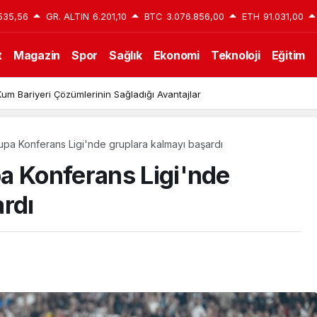
535,56
GR. ALTIN
6.201,10
BTC
3.076.856,00
ETH
91.031,00
t
Magazin
Spor
Sağlık
Ekonomi
Teknoloji
Eğitim
um Bariyeri Çözümlerinin Sağladığı Avantajlar
upa Konferans Ligi'nde gruplara kalmayı başardı
a Konferans Ligi'nde
rdı