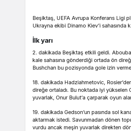
Beşiktaş, UEFA Avrupa Konferans Ligi pl
Ukrayna ekibi Dinamo Kiev’i sahasında k
İlk yarı
2. dakikada Beşiktaş etkili geldi. Aboub
kale sahasına gönderdiği ortada ön dire
Bushchan bu pozisyonda gole izin verme
18. dakikada Hadziahmetovic, Rosier’den
direğe ortaladı. Bu noktada iyi yükselen
yuvarlak, Onur Bulut’a çarparak oyun ala
19. dakikada Gedson’un pasında sol kana
aktarmak istedi. Savunmadan dönen topu
vurdu ancak meşin yuvarlak direkten dö