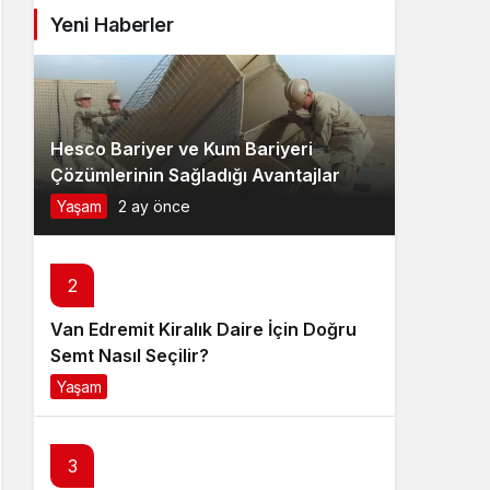
Yeni Haberler
Hesco Bariyer ve Kum Bariyeri
Çözümlerinin Sağladığı Avantajlar
Yaşam
2 ay önce
2
Van Edremit Kiralık Daire İçin Doğru
Semt Nasıl Seçilir?
Yaşam
4 ay önce
3