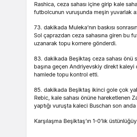
Rashica, ceza sahası içine girip kale sah
futbolcunun vuruşunda meşin yuvarlak az f
73. dakikada Muleka’nın baskısı sonrası
Sol çaprazdan ceza sahasına giren bu f
uzanarak topu kornere gönderdi.
83. dakikada Beşiktaş ceza sahası önü s
başına geçen Andriyevskiy direkt kaleyi
hamlede topu kontrol etti.
85. dakikada Beşiktaş ikinci gole çok yak
Rebic, kale sahası önüne hareketlenen Z
yaptığı vuruşta kaleci Buschan son anda t
Karşılaşma Beşiktaş’ın 1-0’lık üstünlüğüy