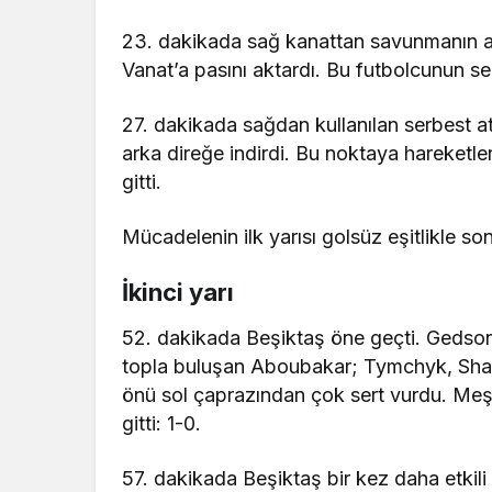
23. dakikada sağ kanattan savunmanın a
Vanat’a pasını aktardı. Bu futbolcunun ser
27. dakikada sağdan kullanılan serbest a
arka direğe indirdi. Bu noktaya hareket
gitti.
Mücadelenin ilk yarısı golsüz eşitlikle son
İkinci yarı
52. dakikada Beşiktaş öne geçti. Gedso
topla buluşan Aboubakar; Tymchyk, Shap
önü sol çaprazından çok sert vurdu. Meş
gitti: 1-0.
57. dakikada Beşiktaş bir kez daha etkili