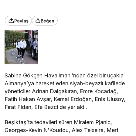
Sabiha Gökçen Havalimanı’ndan özel bir uçakla
Almanya’ya hareket eden siyah-beyazlı kafilede
yöneticiler Adnan Dalgakıran, Emre Kocadağ,
Fatih Hakan Avşar, Kemal Erdoğan, Enis Ulusoy,
Fırat Fidan, Efe Bezci de yer aldı.
Beşiktaş’ta tedavileri süren Miralem Pjanic,
Georges-Kevin N’Koudou, Alex Teixeira, Mert
Günok ve Gökhan Töre ile Güven Yalçın kadroda
bulunmuyor.
Siyah-beyazlı takımın, Borussia Dortmund maçı
kamp kadrosunda şu futbolcular bulunuyor:
Ersin Destanoğlu, Emre Bilgin, Valentin Rosier,
Rıdvan Yılmaz, Francisco Montero, Josef de
Souza,