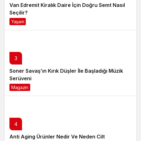
Soner Savaş’ın Kırık Düşler İle Başladığı Müzik
Serüveni
Magazin
6 ay önce
4
Anti Aging Ürünler Nedir Ve Neden Cilt
Bakımında Temel Bir Yerdedir?
Yaşam
8 ay önce
5
Akülü Tekerlekli Sandalye Seçiminde Dikkat