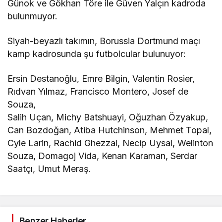
Salih Uçan, Michy Batshuayi, Oğuzhan Özyakup,
Can Bozdoğan, Atiba Hutchinson, Mehmet Topal,
Cyle Larin, Rachid Ghezzal, Necip Uysal, Welinton
Souza, Domagoj Vida, Kenan Karaman, Serdar
Saatçı, Umut Meraş.
Benzer Haberler
Spor
Fenerbahçe Beko
Anadolu Efes maçı
Spor
hangi kanalda?
5 yıl önce
Nijerya'nın ilk kadın
antrenörü Fatima