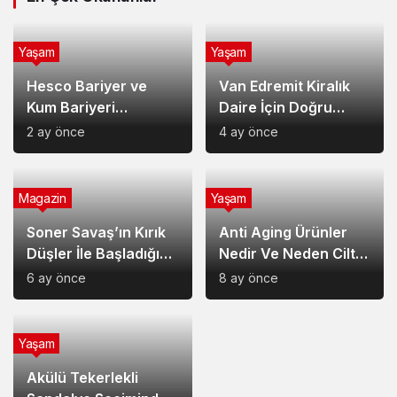
Magazin
Yaşam
Soner Savaş’ın Kırık
Anti Aging Ürünler
Düşler İle Başladığı
Nedir Ve Neden Cilt
Müzik Serüveni
Bakımında Temel Bir
6 ay önce
8 ay önce
Yerdedir?
Yaşam
Akülü Tekerlekli
Sandalye Seçiminde
Dikkat Edilecek
9 ay önce
Noktalar: Konfor,
Güvenlik ve Doğru
Yeni Haberler
Model Tercihi