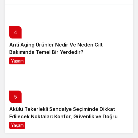
4
Anti Aging Ürünler Nedir Ve Neden Cilt
Bakımında Temel Bir Yerdedir?
Yaşam
8 ay önce
5
Akülü Tekerlekli Sandalye Seçiminde Dikkat
Edilecek Noktalar: Konfor, Güvenlik ve Doğru
Model Tercihi
Yaşam
9 ay önce