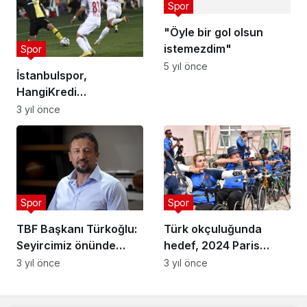
Spor
"Öyle bir gol olsun
istemezdim"
Spor
5 yıl önce
İstanbulspor,
HangiKredi
Ümraniyespor'u
3 yıl önce
mağlup etti
Spor
Spor
TBF Başkanı Türkoğlu:
Türk okçuluğunda
Seyircimiz önünde
hedef, 2024 Paris
olimpiyat ön eleme
Paralimpik ve Olimpiyat
3 yıl önce
3 yıl önce
maçları bize heyecan
Oyunları'nda altın
katacak
madalya