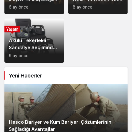
Müzik Serüveni
Bakımında Temel Bir
6 ay önce
8 ay önce
Yerdedir?
Yaşam
Akülü Tekerlekli
Sandalye Seçiminde
Dikkat Edilecek
9 ay önce
Noktalar: Konfor,
Güvenlik ve Doğru
Yeni Haberler
Model Tercihi
Hesco Bariyer ve Kum Bariyeri Çözümlerinin
Sağladığı Avantajlar