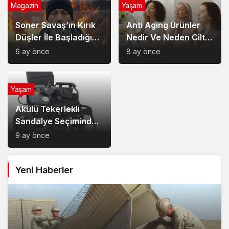
Magazin
Yaşam
Soner Savaş’ın Kırık
Anti Aging Ürünler
Düşler İle Başladığı
Nedir Ve Neden Cilt
Müzik Serüveni
Bakımında Temel Bir
6 ay önce
8 ay önce
Yerdedir?
Yaşam
Akülü Tekerlekli
Sandalye Seçiminde
Dikkat Edilecek
9 ay önce
Noktalar: Konfor,
Güvenlik ve Doğru
Yeni Haberler
Model Tercihi