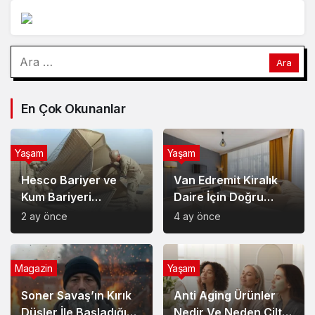
Arama:
En Çok Okunanlar
Yaşam
Yaşam
Hesco Bariyer ve
Van Edremit Kiralık
Kum Bariyeri
Daire İçin Doğru
Çözümlerinin
Semt Nasıl Seçilir?
2 ay önce
4 ay önce
Sağladığı Avantajlar
Magazin
Yaşam
Soner Savaş’ın Kırık
Anti Aging Ürünler
Düşler İle Başladığı
Nedir Ve Neden Cilt