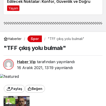
Edilecek Noktalar: Konfor, Güvenlik ve Doğru
Model Tercihi
Yaşam
9 ay önce
Spor
Haberler
"TFF çıkış yolu bulmalı"
"TFF çıkış yolu bulmalı"
Haber Vip
tarafından yayınlandı
16 Aralık 2021, 13:19
yayınlandı
Paylaş
Beğen