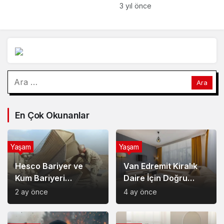
elinden geleni yapıyor
3 yıl önce
Arama:
En Çok Okunanlar
Yaşam
Yaşam
Hesco Bariyer ve
Van Edremit Kiralık
Kum Bariyeri
Daire İçin Doğru
Çözümlerinin
Semt Nasıl Seçilir?
2 ay önce
4 ay önce
Sağladığı Avantajlar