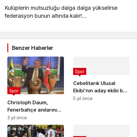
Kulüplerin mutsuzluğu dalga dalga yükselirse
federasyon bunun altında kalır!…
Benzer Haberler
Spor
Cebelitarık Ulusal
Ekibi’nın aday ekibi belli
Spor
oldu
5 yıl önce
Christoph Daum,
Fenerbahçe anılarını
tazeledi
3 yıl önce