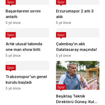
Spor
Spor
Başarılarının sırrını
Erzurumspor 2 attı 3
anlattı
aldı
5 yıl önce
5 yıl önce
Spor
Spor
Artık ulusal takımda
Çalımbay’ın aklı
one man show bitti
Galatasaray maçında!
5 yıl önce
5 yıl önce
Spor
Trabzonspor'un genel
kurulu başladı
Spor
5 yıl önce
Beşiktaş Teknik
Direktörü Güneş: Kulüp