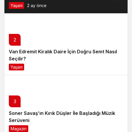
Yaşam
2 ay önce
2
Van Edremit Kiralık Daire İçin Doğru Semt Nasıl
Seçilir?
Yaşam
4 ay önce
3
Soner Savaş’ın Kırık Düşler İle Başladığı Müzik
Serüveni
Magazin
6 ay önce