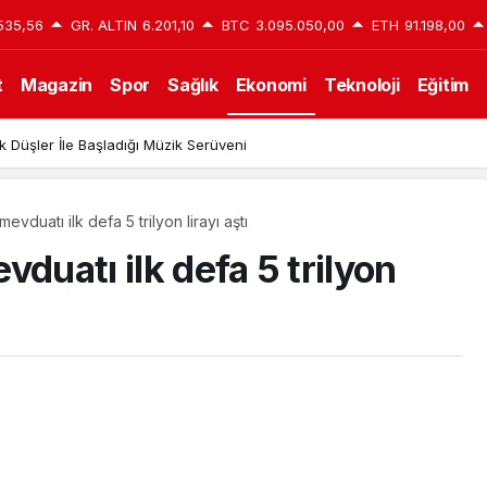
535,56
GR. ALTIN
6.201,10
BTC
3.095.050,00
ETH
91.198,00
t
Magazin
Spor
Sağlık
Ekonomi
Teknoloji
Eğitim
k Düşler İle Başladığı Müzik Serüveni
evduatı ilk defa 5 trilyon lirayı aştı
duatı ilk defa 5 trilyon