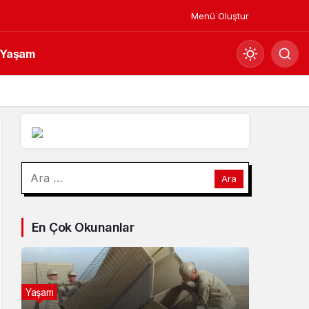
Menü Oluştur
Yaşam
Mod
değiştir
Gündüz Modu
Arama:
Gündüz modunu seçin.
Gece Modu
En Çok Okunanlar
Gece modunu seçin.
Sistem Modu
Sistem modunu seçin.
Yaşam