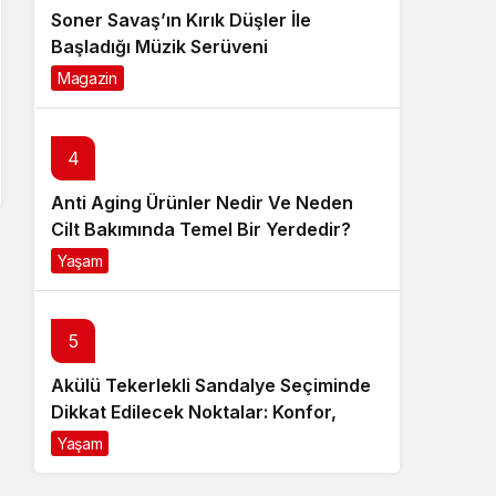
Soner Savaş’ın Kırık Düşler İle
Başladığı Müzik Serüveni
Magazin
6 ay önce
4
Anti Aging Ürünler Nedir Ve Neden
Cilt Bakımında Temel Bir Yerdedir?
Yaşam
8 ay önce
5
Akülü Tekerlekli Sandalye Seçiminde
Dikkat Edilecek Noktalar: Konfor,
Güvenlik ve Doğru Model Tercihi
Yaşam
9 ay önce