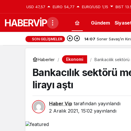
USD
47,57
EURO
54,77
EURO/USD
1,15
BIST
13.
HABERVİP
Gündem
Siyase
14:07
Soner Savaş’ın Kırı
SON GELIŞMELER
Ekonomi
Haberler
Bankacılık sektörü m
Bankacılık sektörü mev
lirayı aştı
Haber Vip
tarafından yayınlandı
2 Aralık 2021, 15:02
yayınlandı