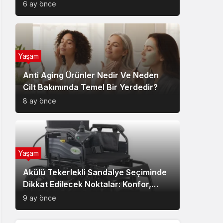
6 ay önce
Yaşam
Anti Aging Ürünler Nedir Ve Neden
Cilt Bakımında Temel Bir Yerdedir?
8 ay önce
Yaşam
Akülü Tekerlekli Sandalye Seçiminde
Dikkat Edilecek Noktalar: Konfor,
Güvenlik ve Doğru Model Tercihi
9 ay önce