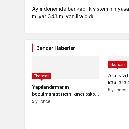
Aynı dönemde bankacılık sisteminin yasal
milyar 343 milyon lira oldu.
Benzer Haberler
Ekonomi
Aralıkta 
Ekonomi
kapı aral
Yapılandırmanın
5 yıl önce
bozulmaması için ikinci taksit
ödemelerinde bugün son gün
5 yıl önce