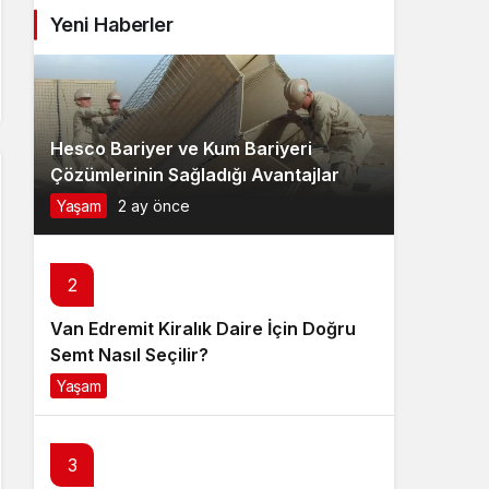
Yeni Haberler
Hesco Bariyer ve Kum Bariyeri
Çözümlerinin Sağladığı Avantajlar
Yaşam
2 ay önce
2
Van Edremit Kiralık Daire İçin Doğru
Semt Nasıl Seçilir?
Yaşam
4 ay önce
3