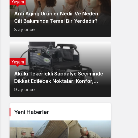
Yaşam
Anti Aging Ürünler Nedir Ve Neden
Cilt Bakımında Temel Bir Yerdedir?
8 ay önce
Yaşam
Akülü Tekerlekli Sandalye Seçiminde
Dikkat Edilecek Noktalar: Konfor,
Güvenlik ve Doğru Model Tercihi
9 ay önce
Yeni Haberler