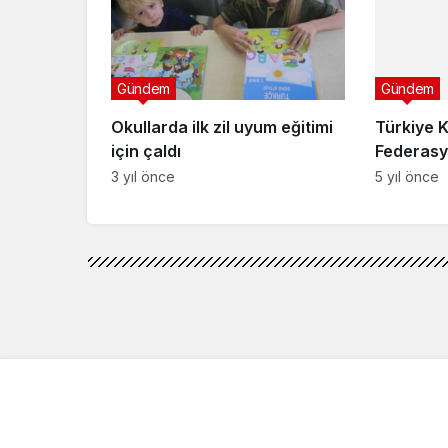
Gündem
Türkiye 
Federasyo
Gündem
tutarları 
5 yıl önce
zam anor
Okullarda ilk zil uyum eğitimi
için çaldı
3 yıl önce
Gündem
Haberler
Kosova'nın kuzeyin
Kosova'nın kuzeyinde
mühimmat ele geçiril