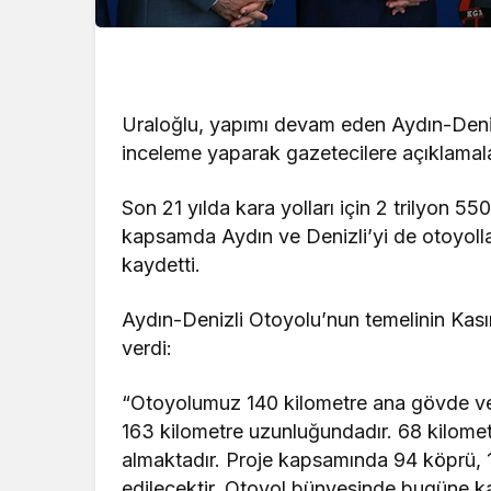
Uraloğlu, yapımı devam eden Aydın-Deniz
inceleme yaparak gazetecilere açıklamal
Son 21 yılda kara yolları için 2 trilyon 55
kapsamda Aydın ve Denizli’yi de otoyolla 
kaydetti.
Aydın-Denizli Otoyolu’nun temelinin Kasım
verdi:
“Otoyolumuz 140 kilometre ana gövde ve
163 kilometre uzunluğundadır. 68 kilometr
almaktadır. Proje kapsamında 94 köprü, 
edilecektir. Otoyol bünyesinde bugüne k