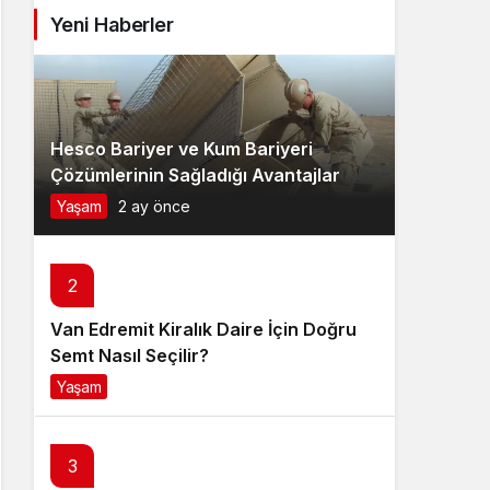
Yeni Haberler
Hesco Bariyer ve Kum Bariyeri
Çözümlerinin Sağladığı Avantajlar
Yaşam
2 ay önce
2
Van Edremit Kiralık Daire İçin Doğru
Semt Nasıl Seçilir?
Yaşam
4 ay önce
3