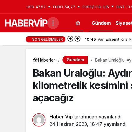
USD
47,57
EURO
54,77
EURO/USD
1,15
BIST
13.
HABERVİP
Gündem
Siyase
10:45
Van Edremit Kiralık
SON GELIŞMELER
Gündem
Haberler
Bakan Uraloğlu: Ay
hizmete açacağız
Bakan Uraloğlu: Aydı
kilometrelik kesimin
açacağız
Haber Vip
tarafından yayınlandı
24 Haziran 2023, 18:47
yayınlandı