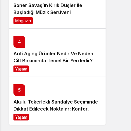
Soner Savaş’ın Kırık Düşler İle
Başladığı Müzik Serüveni
Magazin
6 ay önce
4
Anti Aging Ürünler Nedir Ve Neden
Cilt Bakımında Temel Bir Yerdedir?
Yaşam
8 ay önce
5
Akülü Tekerlekli Sandalye Seçiminde
Dikkat Edilecek Noktalar: Konfor,
Güvenlik ve Doğru Model Tercihi
Yaşam
9 ay önce