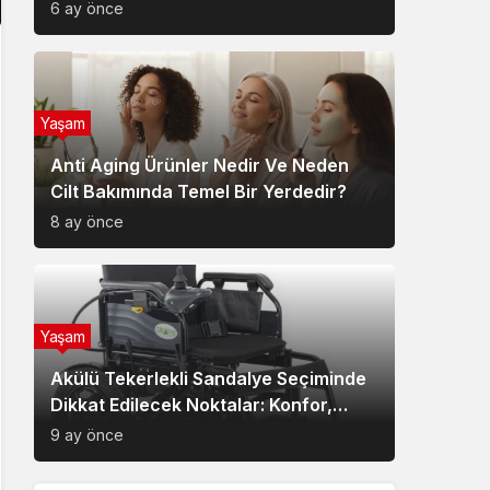
6 ay önce
Yaşam
Anti Aging Ürünler Nedir Ve Neden
Cilt Bakımında Temel Bir Yerdedir?
8 ay önce
Yaşam
Akülü Tekerlekli Sandalye Seçiminde
Dikkat Edilecek Noktalar: Konfor,
Güvenlik ve Doğru Model Tercihi
9 ay önce