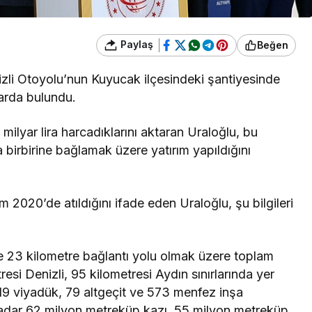
Paylaş
Beğen
li Otoyolu’nun Kuyucak ilçesindeki şantiyesinde
arda bulundu.
0 milyar lira harcadıklarını aktaran Uraloğlu, bu
birbirine bağlamak üzere yatırım yapıldığını
 2020’de atıldığını ifade eden Uraloğlu, şu bilgileri
 23 kilometre bağlantı yolu olmak üzere toplam
esi Denizli, 95 kilometresi Aydın sınırlarında yer
19 viyadük, 79 altgeçit ve 573 menfez inşa
adar 62 milyon metreküp kazı, 55 milyon metreküp