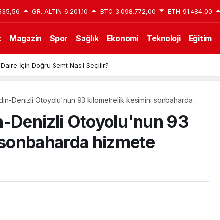
535,56
GR. ALTIN
6.201,10
BTC
3.098.772,00
ETH
91.484,00
t
Magazin
Spor
Sağlık
Ekonomi
Teknoloji
Eğitim
 Daire İçin Doğru Semt Nasıl Seçilir?
dın-Denizli Otoyolu'nun 93 kilometrelik kesimini sonbaharda
n-Denizli Otoyolu'nun 93
i sonbaharda hizmete