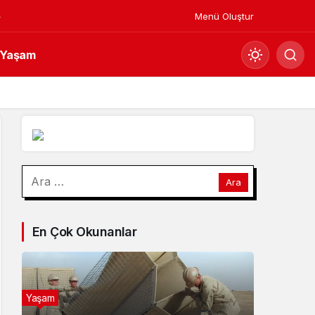
Menü Oluştur
Yaşam
Mod
değiştir
Gündüz Modu
Arama:
Gündüz modunu seçin.
Gece Modu
En Çok Okunanlar
Gece modunu seçin.
Sistem Modu
Sistem modunu seçin.
Yaşam