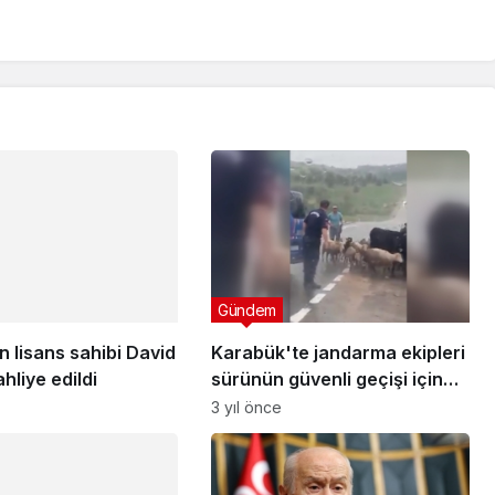
 lisans sahibi David
hliye edildi
Gündem
Karabük'te jandarma ekipleri
sürünün güvenli geçişi için
trafiği durdurdu
3 yıl önce