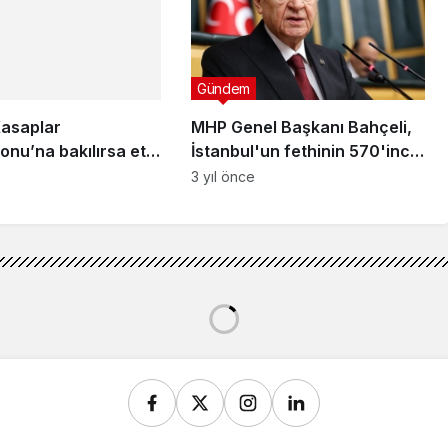
Kasaplar
nu’na bakılırsa et
Gündem
ucuzmuş: ‘4-5 liralık
mal değil’
MHP Genel Başkanı Bahçeli,
İstanbul'un fethinin 570'inci
yıl dönümünü kutladı
3 yıl önce
de çok sayıda silah ve mühimmat ele geçirildi
 çok sayıda silah ve
di