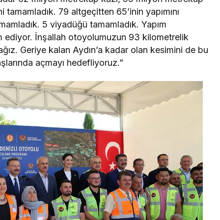
i tamamladık. 79 altgeçitten 65’inin yapımını
 tamamladık. 5 viyadüğü tamamladık. Yapım
m ediyor. İnşallah otoyolumuzun 93 kilometrelik
ğız. Geriye kalan Aydın’a kadar olan kesimini de bu
şlarında açmayı hedefliyoruz.”