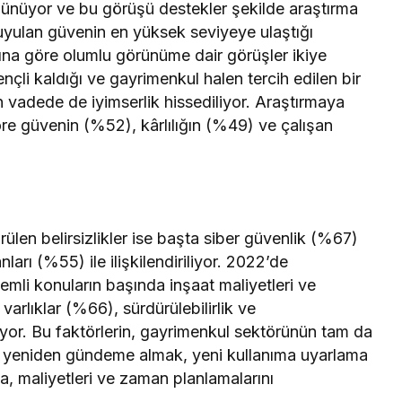
üşünüyor ve bu görüşü destekler şekilde araştırma
uyulan güvenin en yüksek seviyeye ulaştığı
rına göre olumlu görünüme dair görüşler ikiye
nçli kaldığı ve gayrimenkul halen tercih edilen bir
ın vadede de iyimserlik hissediliyor. Araştırmaya
töre güvenin (%52), kârlılığın (%49) ve çalışan
en belirsizlikler ise başta siber güvenlik (%67)
arı (%55) ile ilişkilendiriliyor. 2022’de
mli konuların başında inşaat maliyetleri ve
rlıklar (%66), sürdürülebilirlik ve
iyor. Bu faktörlerin, gayrimenkul sektörünün tam da
ni yeniden gündeme almak, yeni kullanıma uyarlama
da, maliyetleri ve zaman planlamalarını