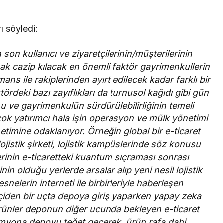
ı söyledi:
son kullanıcı ve ziyaretçilerinin/
müşterilerinin
k cazip kılacak en önemli faktör gayrimenkullerin
mans ile rakiplerinden ayırt edilecek kadar farklı bir
ördeki bazı zayıflıkları da turnusol kağıdı gibi gün
nu ve gayrimenkulün sürdürülebilirliğinin temeli
ok yatırımcı hala işin operasyon ve mülk yönetimi
timine odaklanıyor. Örneğin global bir e-ticaret
 lojistik şirketi, lojistik kampüslerinde söz konusu
lerinin e-ticaretteki kuantum sıçraması sonrası
nin olduğu yerlerde arsalar alıp yeni nesil lojistik
elerin interneti ile birbirleriyle haberleşen
kçiden bir uçta depoya giriş yaparken yapay zeka
ürünler deponun diğer ucunda bekleyen e-ticaret
kamyona depoyu teğet geçerek, ürün rafa dahi