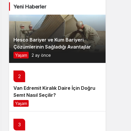
Yeni Haberler
Hesco Bariyer ve Kum Bariyeri
Çözümlerinin Sağladığı Avantajlar
Yaşam
2 ay önce
2
Van Edremit Kiralık Daire İçin Doğru
Semt Nasıl Seçilir?
Yaşam
4 ay önce
3