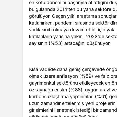
en kötü dönemini başarıyla atlattığını d
bulgularında 2014’ten bu yana sektöre d
görülüyor. Geçen yılki araştırma sonuçla
katlanırken, pandemi sırasında sektör dire
varlık sınıfı olmaya devam ettiği için yak
katılanların yarısına yakını, 2022’de sek
sayısının (%53) artacağını düşünüyor.
Kısa vadede daha geniş çerçevede öngörül
olmak üzere enflasyon (%59) ve faiz oranl
gayrimenkul sektörünü etkileyecek en öne
özkaynağa erişim (%88), uygun arazi ve va
karbonsuzlaştırma yaptırımları (%61) gel
uzun zamandır ertelenmiş yeni projeleri
girişimlerini ilerletmek istediği bir zaman
etkileyebileceği de düşünülüyor.