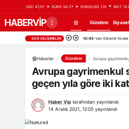
USD
47,57
EURO
54,77
EURO/USD
1,15
BIST
13.
HABERVİP
Gündem
Siyase
10:45
Van Edremit Kiralık
SON GELIŞMELER
Gündem
Haberler
Avrupa gayrimenkul
Avrupa gayrimenkul 
geçen yıla göre iki kat
Haber Vip
tarafından yayınlandı
14 Aralık 2021, 12:05
yayınlandı