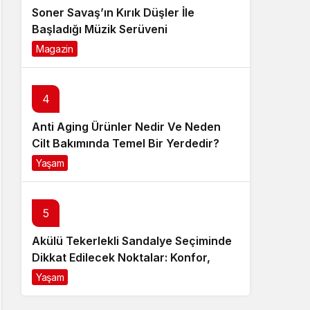
Soner Savaş’ın Kırık Düşler İle
Başladığı Müzik Serüveni
Magazin
6 ay önce
4
Anti Aging Ürünler Nedir Ve Neden
Cilt Bakımında Temel Bir Yerdedir?
Yaşam
8 ay önce
5
Akülü Tekerlekli Sandalye Seçiminde
Dikkat Edilecek Noktalar: Konfor,
Güvenlik ve Doğru Model Tercihi
Yaşam
9 ay önce