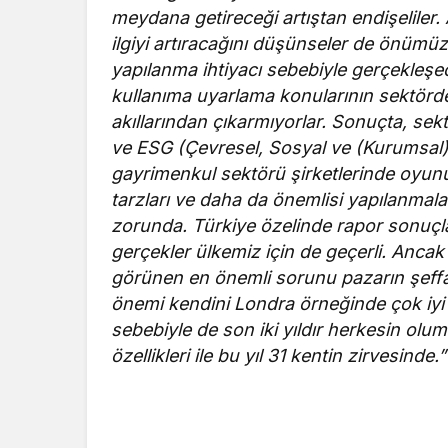
meydana getireceği artıştan endişeliler
ilgiyi artıracağını düşünseler de önüm
yapılanma ihtiyacı sebebiyle gerçekleşe
kullanıma uyarlama konularının sektörde
akıllarından çıkarmıyorlar. Sonuçta, sekt
ve ESG (Çevresel, Sosyal ve (Kurumsal) Y
gayrimenkul sektörü şirketlerinde oyunun
tarzları ve daha da önemlisi yapılanma
zorunda. Türkiye özelinde rapor sonuçla
gerçekler ülkemiz için de geçerli. Anc
görünen en önemli sorunu pazarın şeffaf, 
önemi kendini Londra örneğinde çok iyi g
sebebiyle de son iki yıldır herkesin olum
özellikleri ile bu yıl 31 kentin zirvesinde.”