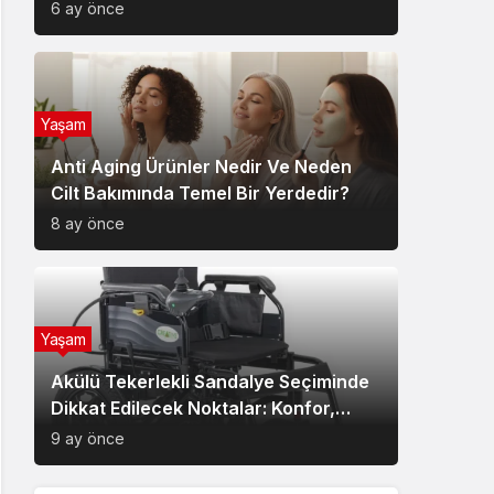
6 ay önce
Yaşam
Anti Aging Ürünler Nedir Ve Neden
Cilt Bakımında Temel Bir Yerdedir?
8 ay önce
Yaşam
Akülü Tekerlekli Sandalye Seçiminde
Dikkat Edilecek Noktalar: Konfor,
Güvenlik ve Doğru Model Tercihi
9 ay önce