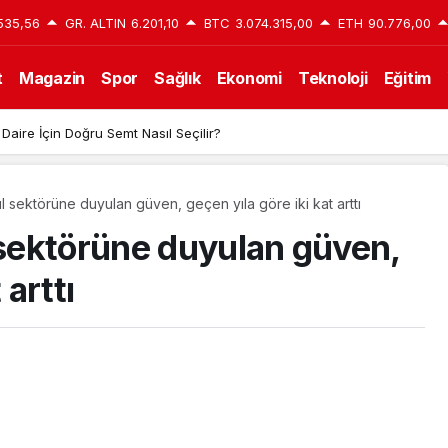
535,56
GR. ALTIN
6.201,10
BTC
3.074.315,00
ETH
90.776,00
t
Magazin
Spor
Sağlık
Ekonomi
Teknoloji
Eğitim
 Daire İçin Doğru Semt Nasıl Seçilir?
 sektörüne duyulan güven, geçen yıla göre iki kat arttı
sektörüne duyulan güven,
 arttı