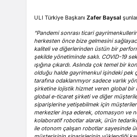
ULI Türkiye Başkanı
Zafer Baysal
şunlar
“Pandemi sonrası ticari gayrimenkullerin 
herkesten önce bize gelmesini sağlayaca
kaliteli ve diğerlerinden üstün bir perfor
şekilde yönetiminde saklı. COVID-19 sekt
ışığına çıkardı. Aslında çok temel bir ko
olduğu halde gayrimenkul işindeki pek ç
tarafına odaklanmıyor sadece varlık yöne
şirketine lojistik hizmet veren global bir
global e-ticaret şirketi ve diğer müşteri
siparişlerine yetişebilmek için müşterileri
merkezler inşa ederek, otomasyon ve nesn
kolaboratif robotlar alarak, ürün tedari
ile otonom çalışan robotlar sayesinde 
müşterisinin siparişlerinin yüklendiği 