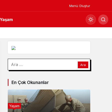
Menü Oluştur
Yaşam
Mod
değiştir
Gündüz Modu
Arama:
Gündüz modunu seçin.
Gece Modu
En Çok Okunanlar
Gece modunu seçin.
Sistem Modu
Sistem modunu seçin.
Yaşam