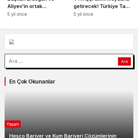
Aliyev’in ortak
getirecek! Türkiye Taş
faaliyetleri
Kömürü Kurumu 30
5 yıl önce
5 yıl önce
kitaplaştırıldı
nitelikli işçi arıyor
Arama:
En Çok Okunanlar
Yaşam
Hesco Bariyer ve Kum Bariyeri Çözümlerinin