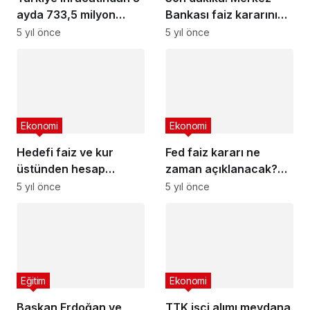
ayda 733,5 milyon
Bankası faiz kararını
dolar kazandı
açıkladı!
5 yıl önce
5 yıl önce
Ekonomi
Ekonomi
Hedefi faiz ve kur
Fed faiz kararı ne
üstünden hesap
zaman açıklanacak?
görmek olanlara
Dolar rekor kırdı!
5 yıl önce
5 yıl önce
olanak vermemeliyiz
Eğitim
Ekonomi
Başkan Erdoğan ve
TTK işçi alımı meydana