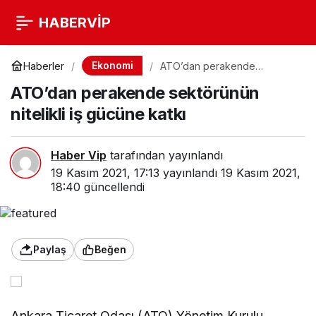
HABERVİP
Ekonomi
Haberler
ATO’dan perakende
sektörünün nitelikli iş gücüne
ATO’dan perakende sektörünün
katkı
nitelikli iş gücüne katkı
Haber Vip
tarafından yayınlandı
19 Kasım 2021, 17:13
yayınlandı
19 Kasım 2021,
18:40
güncellendi
Paylaş
Beğen
Ankara Ticaret Odası (ATO) Yönetim Kurulu