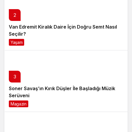
2
Van Edremit Kiralık Daire İçin Doğru Semt Nasıl
Seçilir?
Yaşam
4 ay önce
3
Soner Savaş’ın Kırık Düşler İle Başladığı Müzik
Serüveni
Magazin
6 ay önce