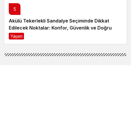
5
Akülü Tekerlekli Sandalye Seçiminde Dikkat
Edilecek Noktalar: Konfor, Güvenlik ve Doğru
Model Tercihi
Yaşam
9 ay önce
Kurumsal
Finans Araçları