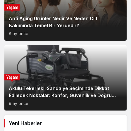
Yaşam
Anti Aging Ürünler Nedir Ve Neden Cilt
Bakımında Temel Bir Yerdedir?
8 ay önce
Yaşam
Akülü Tekerlekli Sandalye Seçiminde Dikkat
Edilecek Noktalar: Konfor, Güvenlik ve Doğru
Model Tercihi
9 ay önce
Yeni Haberler