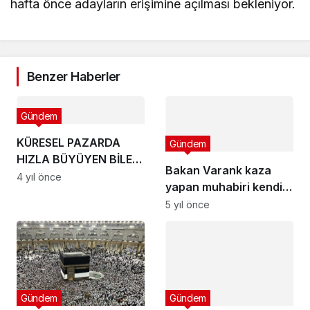
hafta önce adayların erişimine açılması bekleniyor.
Benzer Haberler
Gündem
KÜRESEL PAZARDA
Gündem
HIZLA BÜYÜYEN BİLET
Bakan Varank kaza
DÜKKANI’NIN YENİ
4 yıl önce
yapan muhabiri kendi
HEDEFİ AMERİKA!
kullandığı aracıyla
5 yıl önce
evine bıraktı
Gündem
Gündem