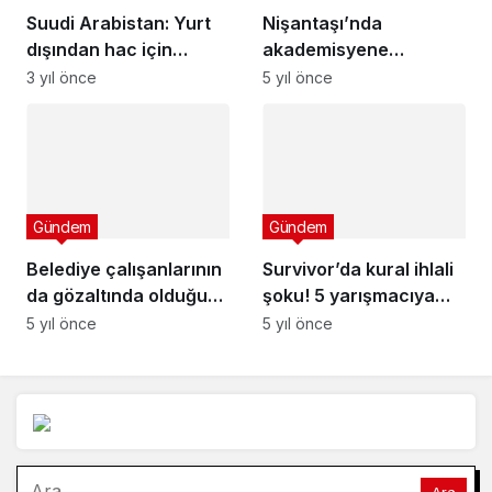
Suudi Arabistan: Yurt
Nişantaşı’nda
dışından hac için
akademisyene
gelenlerin sayısı 1,5
saldırıda tutuklama
3 yıl önce
5 yıl önce
milyonu buldu
talebi
Gündem
Gündem
Belediye çalışanlarının
Survivor’da kural ihlali
da gözaltında olduğu
şoku! 5 yarışmacıya
rüşvet operasyonu
ceza geldi
5 yıl önce
5 yıl önce
şüphelileri sorguda
Arama: