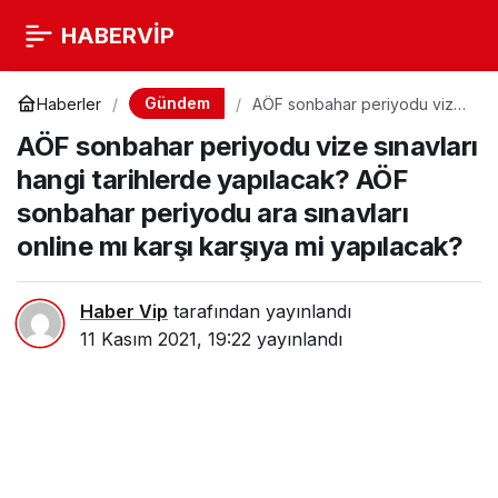
HABERVİP
Gündem
Haberler
AÖF sonbahar periyodu vize
sınavları hangi tarihlerde
AÖF sonbahar periyodu vize sınavları
yapılacak? AÖF sonbahar
periyodu ara sınavları online
hangi tarihlerde yapılacak? AÖF
mı karşı karşıya mi yapılacak?
sonbahar periyodu ara sınavları
online mı karşı karşıya mi yapılacak?
Haber Vip
tarafından yayınlandı
11 Kasım 2021, 19:22
yayınlandı