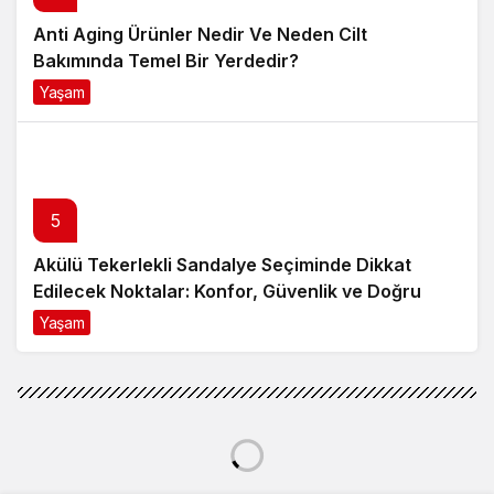
Anti Aging Ürünler Nedir Ve Neden Cilt
Bakımında Temel Bir Yerdedir?
Yaşam
8 ay önce
5
Akülü Tekerlekli Sandalye Seçiminde Dikkat
Edilecek Noktalar: Konfor, Güvenlik ve Doğru
Model Tercihi
Yaşam
9 ay önce