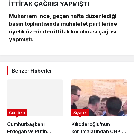
İTTİFAK ÇAĞRISI YAPMIŞTI
Muharrem İnce, geçen hafta düzenlediği
basın toplantısında muhalefet partilerine
üyelik üzerinden ittifak kurulması çağrısı
yapmıştı.
Benzer Haberler
Gündem
Cumhurbaşkanı
Erdoğan ve Putin
telefonda görüştü!
5 yıl önce
Siyaset
Kılıçdaroğlu’nun
korumalarından CHP’li