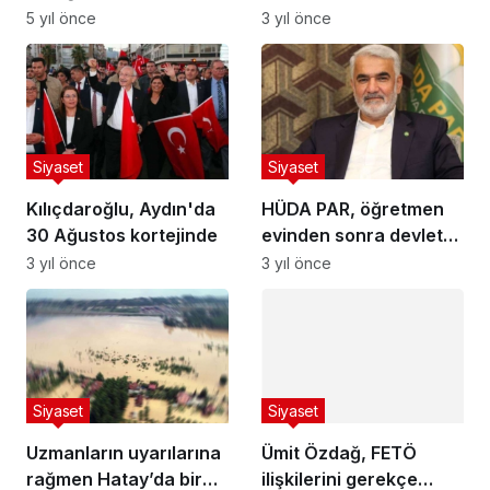
Belediye Başkanı
3 yıl önce
Arslan’a müdahale
Siyaset
Siyaset
Kılıçdaroğlu, Aydın'da
HÜDA PAR, öğretmen
30 Ağustos kortejinde
evinden sonra devlet
okulunda kongre yaptı
3 yıl önce
3 yıl önce
Siyaset
Ümit Özdağ, FETÖ
Siyaset
ilişkilerini gerekçe
Uzmanların uyarılarına
göstererek İYİ
5 yıl önce
rağmen Hatay’da bir
Parti’den istifa etti