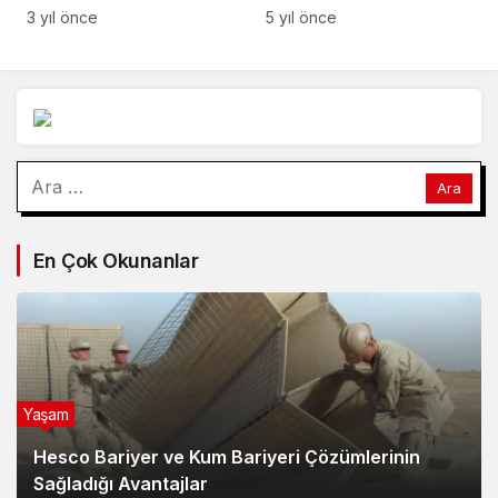
deniz dolgusuna daha
3 yıl önce
izin verildi: Ders
almıyorlar
Arama:
En Çok Okunanlar
Yaşam
Hesco Bariyer ve Kum Bariyeri Çözümlerinin
Sağladığı Avantajlar