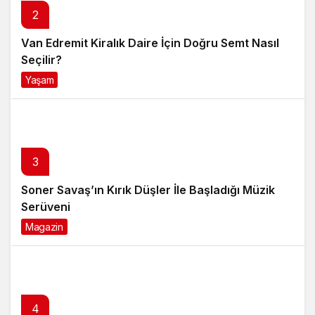
2
Van Edremit Kiralık Daire İçin Doğru Semt Nasıl
Seçilir?
Yaşam
4 ay önce
3
Soner Savaş’ın Kırık Düşler İle Başladığı Müzik
Serüveni
Magazin
6 ay önce
4