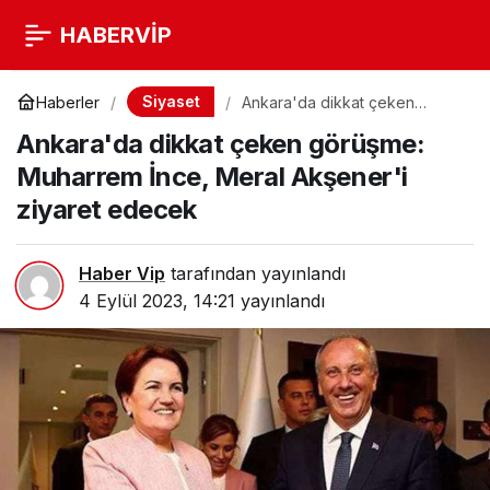
HABERVİP
Siyaset
Haberler
Ankara'da dikkat çeken
görüşme: Muharrem İnce,
Ankara'da dikkat çeken görüşme:
Meral Akşener'i ziyaret
edecek
Muharrem İnce, Meral Akşener'i
ziyaret edecek
Haber Vip
tarafından yayınlandı
4 Eylül 2023, 14:21
yayınlandı