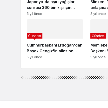
Japonya'da aşırı yağışlar
Blinken, 
sonrası 360 bin kişi için
anlaşması
tahliye çağrısı
rolünü üs
3 yıl önce
3 yıl önce
Gündem
Gündem
Cumhurbaşkanı Erdoğan'dan
Memleket
Başak Cengiz'in ailesine
Başkanı 
başsağlığı telefonu
CHP’ye te
5 yıl önce
5 yıl önce
Kafası kar
var
Gündem
Haberler
Türkiye-Suriye ilişki
Türkiye-Suriye ilişkile