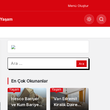
Menü Oluştur
Yaşam
Mod
değiştir
Gündüz Modu
Arama:
Gündüz modunu seçin.
Gece Modu
En Çok Okunanlar
Gece modunu seçin.
Yaşam
Yaşam
Sistem Modu
Hesco Bariyer
Van Edremit
Sistem modunu seçin.
ve Kum Bariyeri
Kiralık Daire