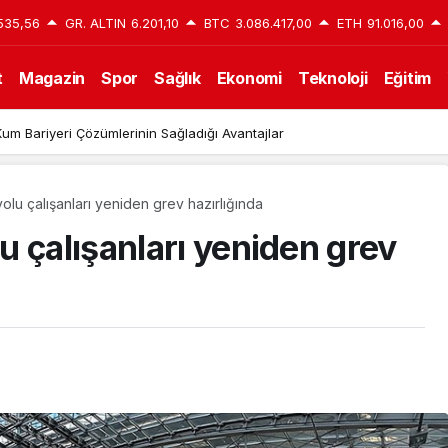
535,56
GR. ALTIN
6.201,10
BTC
3.086.417,00
ETH
91.016,00
t
Magazin
Spor
Sağlık
Ekonomi
Teknoloji
Eğitim
um Bariyeri Çözümlerinin Sağladığı Avantajlar
lu çalışanları yeniden grev hazırlığında
 çalışanları yeniden grev