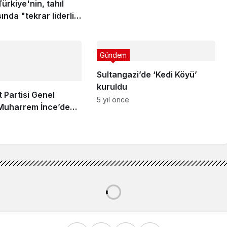
Türkiye'nin, tahıl
nda "tekrar liderlik
tlenmesini" istedi
Gündem
Sultangazi’de ‘Kedi Köyü’
kuruldu
 Partisi Genel
5 yıl önce
Muharrem İnce’den
zkere tepkisi:
ışık bir karşıcılık
lerinin ilerletilmesi için yol haritası hazırlanacak
rinin ilerletilmesi için yol