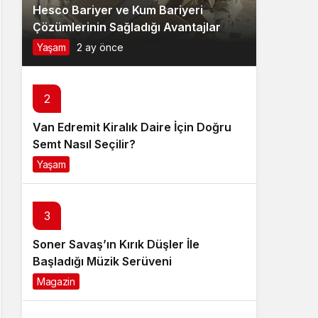
Hesco Bariyer ve Kum Bariyeri
Çözümlerinin Sağladığı Avantajlar
Yaşam
2 ay önce
2
Van Edremit Kiralık Daire İçin Doğru
Semt Nasıl Seçilir?
Yaşam
4 ay önce
3
Soner Savaş’ın Kırık Düşler İle
Başladığı Müzik Serüveni
Magazin
6 ay önce