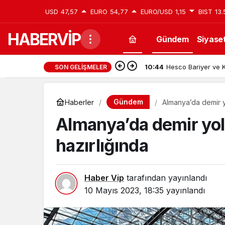
USD
47,57
EURO
54,77
EURO/USD
1,15
BIST
13.
HABERVİP
Gündem
Siyase
10:44
Hesco Bariyer ve K
SON GELIŞMELER
Gündem
Haberler
Almanya’da demir yo
Almanya’da demir yolu
hazırlığında
Haber Vip
tarafından yayınlandı
10 Mayıs 2023, 18:35
yayınlandı