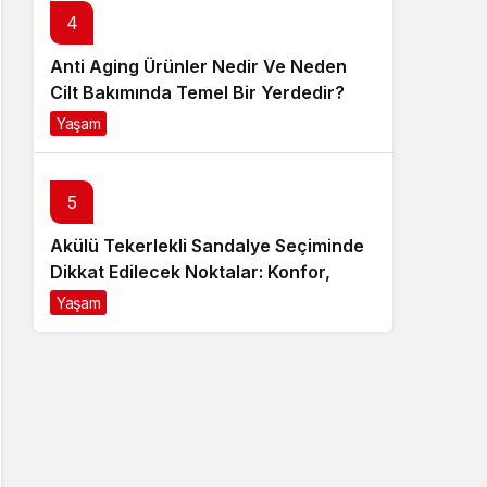
4
Anti Aging Ürünler Nedir Ve Neden
Cilt Bakımında Temel Bir Yerdedir?
Yaşam
8 ay önce
5
Akülü Tekerlekli Sandalye Seçiminde
Dikkat Edilecek Noktalar: Konfor,
Güvenlik ve Doğru Model Tercihi
Yaşam
9 ay önce