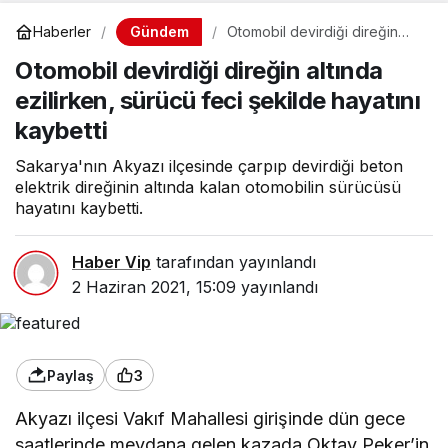
Gündem
Haberler
Otomobil devirdiği direğin
altında ezilirken, sürücü feci
Otomobil devirdiği direğin altında
şekilde hayatını kaybetti
ezilirken, sürücü feci şekilde hayatını
kaybetti
Sakarya'nın Akyazı ilçesinde çarpıp devirdiği beton
elektrik direğinin altında kalan otomobilin sürücüsü
hayatını kaybetti.
Haber Vip
tarafından yayınlandı
2 Haziran 2021, 15:09
yayınlandı
Paylaş
3
Akyazı ilçesi Vakıf Mahallesi girişinde dün gece
saatlerinde meydana gelen kazada Oktay Peker’in