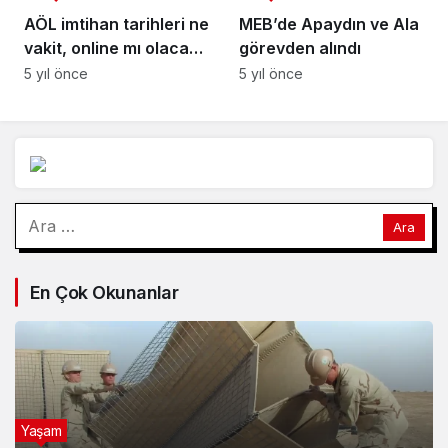
AÖL imtihan tarihleri ne
MEB’de Apaydın ve Ala
vakit, online mı olacak?
görevden alındı
MEB deklare etti: AÖL
5 yıl önce
5 yıl önce
sınavları hangi tarihte?
Arama:
En Çok Okunanlar
Yaşam