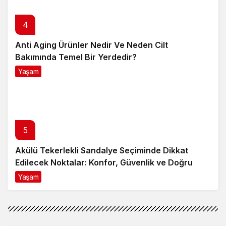
4
Anti Aging Ürünler Nedir Ve Neden Cilt
Bakımında Temel Bir Yerdedir?
Yaşam
8 ay önce
5
Akülü Tekerlekli Sandalye Seçiminde Dikkat
Edilecek Noktalar: Konfor, Güvenlik ve Doğru
Model Tercihi
Yaşam
9 ay önce