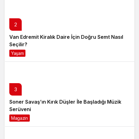
2
Van Edremit Kiralık Daire İçin Doğru Semt Nasıl
Seçilir?
Yaşam
4 ay önce
3
Soner Savaş’ın Kırık Düşler İle Başladığı Müzik
Serüveni
Magazin
6 ay önce