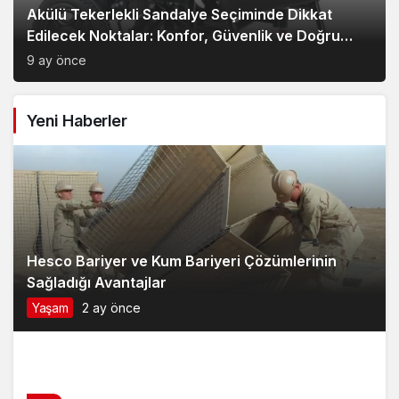
Akülü Tekerlekli Sandalye Seçiminde Dikkat
Edilecek Noktalar: Konfor, Güvenlik ve Doğru
Model Tercihi
9 ay önce
Yeni Haberler
Hesco Bariyer ve Kum Bariyeri Çözümlerinin
Sağladığı Avantajlar
Yaşam
2 ay önce