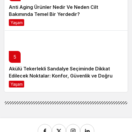
Anti Aging Ürünler Nedir Ve Neden Cilt
Bakımında Temel Bir Yerdedir?
Yaşam
8 ay önce
5
Akülü Tekerlekli Sandalye Seçiminde Dikkat
Edilecek Noktalar: Konfor, Güvenlik ve Doğru
Model Tercihi
Yaşam
9 ay önce