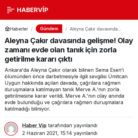
HABERVİP
Gündem
Haberler
Aleyna Çakır davasında
gelişme! Olay zamanı evde
Aleyna Çakır davasında gelişme! Olay
olan tanık için zorla getirilme
kararı çıktı
zamanı evde olan tanık için zorla
getirilme kararı çıktı
Ankara'da Aleyna Çakır olarak bilinen Sema Esen'i
ölümünden önce darbetmesiyle ilgili sevgilisi Ümitcan
Uygun hakkında açılan davada, çağrılara rağmen
duruşmalara katılmayan tanık Merve A.'nın zorla
getirilmesine karar verildi. Merve A.'nın olay anında
evde bulunduğu ve çağrılara rağmen duruşmalara
katılmadığı biliniyor.
Haber Vip
tarafından yayınlandı
2 Haziran 2021, 15:14
yayınlandı