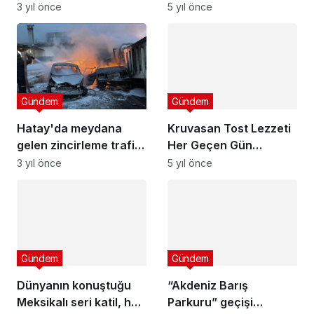
güçlerine teslim edildi
çarptı
3 yıl önce
5 yıl önce
Gündem
Gündem
Hatay'da meydana
Kruvasan Tost Lezzeti
gelen zincirleme trafik
Her Geçen Gün
kazasında 12 kişi
Yayılıyor
3 yıl önce
5 yıl önce
hayatını kaybetti
Gündem
Gündem
Dünyanın konuştuğu
“Akdeniz Barış
Meksikalı seri katil, her
Parkuru” geçişi