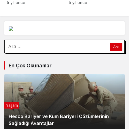
şeyi itiraf etti:
WOWSA Yılın
5 yıl önce
5 yıl önce
Kurbanlarımı öldürüp
Etkinliği’ne aday
cansız bedenlerini
gösterildi
yedim
Arama:
En Çok Okunanlar
Yaşam
Hesco Bariyer ve Kum Bariyeri Çözümlerinin
Sağladığı Avantajlar