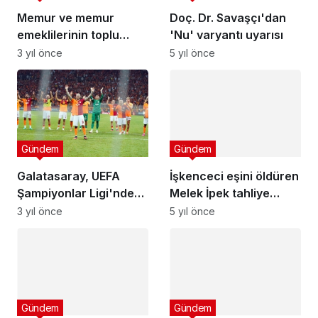
Memur ve memur
Doç. Dr. Savaşçı'dan
emeklilerinin toplu
'Nu' varyantı uyarısı
sözleşme görüşmeleri
3 yıl önce
5 yıl önce
başladı
Gündem
Gündem
Galatasaray, UEFA
İşkenceci eşini öldüren
Şampiyonlar Ligi'nde
Melek İpek tahliye
gruplara kalmayı
edildi
3 yıl önce
5 yıl önce
hedefliyor
Gündem
Gündem