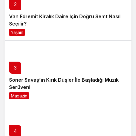
2
Van Edremit Kiralık Daire İçin Doğru Semt Nasıl
Seçilir?
Yaşam
4 ay önce
3
Soner Savaş’ın Kırık Düşler İle Başladığı Müzik
Serüveni
Magazin
6 ay önce
4