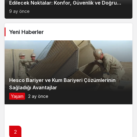
Edilecek Noktalar: Konfor, Güvenlik ve Doğru
Model Tercihi
9 ay önce
Yeni Haberler
Hesco Bariyer ve Kum Bariyeri Çözümlerinin
Sağladığı Avantajlar
Yaşam
2 ay önce
2