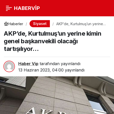
HABERVİP
Siyaset
Haberler
AKP’de, Kurtulmuş’un yerine
kimin genel başkanvekili
AKP’de, Kurtulmuş’un yerine kimin
olacağı tartışılıyor…
genel başkanvekili olacağı
tartışılıyor…
Haber Vip
tarafından yayınlandı
13 Haziran 2023, 04:00
yayınlandı