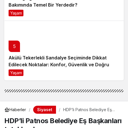
Bakımında Temel Bir Yerdedir?
Yaşam
8 ay önce
5
Akülü Tekerlekli Sandalye Seçiminde Dikkat
Edilecek Noktalar: Konfor, Güvenlik ve Doğru
Model Tercihi
Yaşam
9 ay önce
Siyaset
Haberler
HDP’li Patnos Belediye Eş
Başkanları tutuklandı
HDP’li Patnos Belediye Eş Başkanları