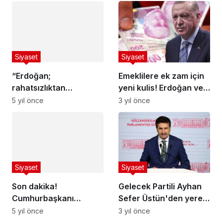
geç verildi
Büyükekşi'ye çağrı
yapıyorum…
Siyaset
Siyaset
“Erdoğan;
Emeklilere ek zam için
rahatsızlıktan
yeni kulis! Erdoğan ve
bahsedeceksen, ülke
5 yıl önce
Mehmet Şimşek Ocak
senden rahatsız, ona
3 yıl önce
ayını hedefledi
ne yapacaksın?”
Siyaset
Son dakika!
Cumhurbaşkanı
Erdoğan’dan önemli
5 yıl önce
Siyaset
açıklamalar
Gelecek Partili Ayhan
Sefer Üstün'den yerel
seçim açıklaması: Tek
3 yıl önce
başına aday