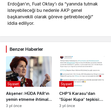
Erdoğan’ın, Fuat Oktay’ı da “yanında tutmak
isteyebileceği bu nedenle AKP genel
başkanvekili olarak göreve getirebileceği”
iddia ediliyor.
Benzer Haberler
Siyaset
Siyaset
Akşener: HÜDA PAR’ın
CHP'li Karasu'dan
yemin etmeme ihtimali
'Süper Kupa' tepkisi:
nedeniyle mazbatalar
Sayın Mehmet
3 yıl önce
3 yıl önce