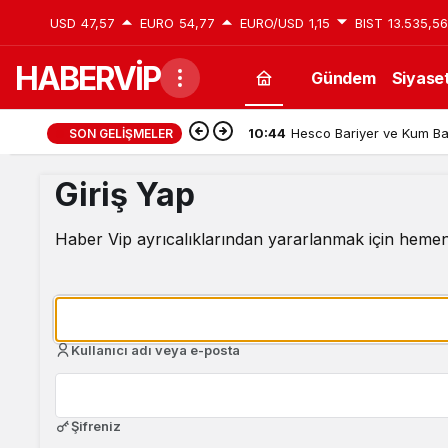
USD
47,57
EURO
54,77
EURO/USD
1,15
BIST
13.535,56
HABERVİP
Gündem
Siyase
10:44
Hesco Bariyer ve Kum Bar
SON GELIŞMELER
Giriş Yap
Haber Vip ayrıcalıklarından yararlanmak için hemen
Kullanıcı adı veya e-posta
Şifreniz