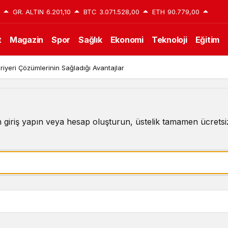
GR. ALTIN
6.201,10
BTC
3.071.528,00
ETH
90.779,00
t
Magazin
Spor
Sağlık
Ekonomi
Teknoloji
Eğitim
iyeri Çözümlerinin Sağladığı Avantajlar
 giriş yapın veya hesap oluşturun, üstelik tamamen ücretsi