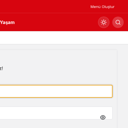
Menü Oluştur
Yaşam
Mod
değiştir
Gündüz Modu
z!
Gündüz modunu seçin.
Gece Modu
Gece modunu seçin.
Sistem Modu
Sistem modunu seçin.