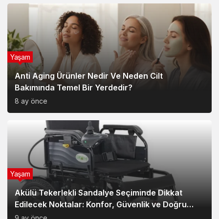
Yaşam
Anti Aging Ürünler Nedir Ve Neden Cilt
Bakımında Temel Bir Yerdedir?
8 ay önce
Yaşam
Akülü Tekerlekli Sandalye Seçiminde Dikkat
Edilecek Noktalar: Konfor, Güvenlik ve Doğru
Model Tercihi
9 ay önce