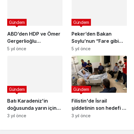
Gündem
Gündem
ABD’den HDP ve Ömer
Peker’den Bakan
Gergerlioğlu
Soylu’nun “Fare gibi
açıklaması
kaçma, adalete teslim
5 yıl önce
5 yıl önce
ol” sözlerine yanıt:
Senin tayin ettirdiğin
hakime mi?
Gündem
Gündem
Batı Karadeniz'in
Filistin'de İsrail
doğusunda yarın için
şiddetinin son hedefi 2
fırtına uyarısı
yaşındaki bir bebek
3 yıl önce
3 yıl önce