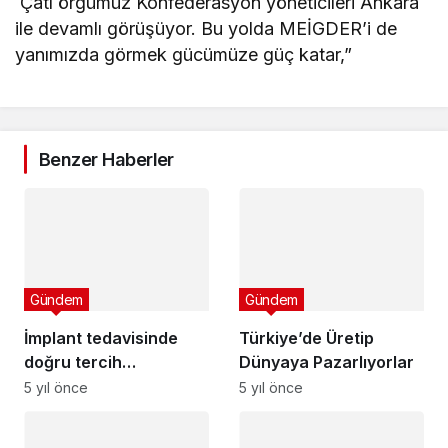
Çatı örgümüz Konfederasyon yöneticileri Ankara
ile devamlı görüşüyor. Bu yolda MEİGDER’i de
yanımızda görmek gücümüze güç katar,”
Benzer Haberler
Gündem
Gündem
İmplant tedavisinde
Türkiye’de Üretip
doğru tercih
Dünyaya Pazarlıyorlar
hekimlerden geçiyor
5 yıl önce
5 yıl önce