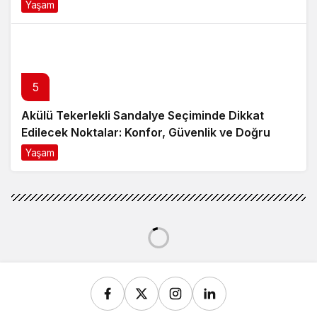
Yaşam
8 ay önce
5
Akülü Tekerlekli Sandalye Seçiminde Dikkat
Edilecek Noktalar: Konfor, Güvenlik ve Doğru
Model Tercihi
Yaşam
9 ay önce