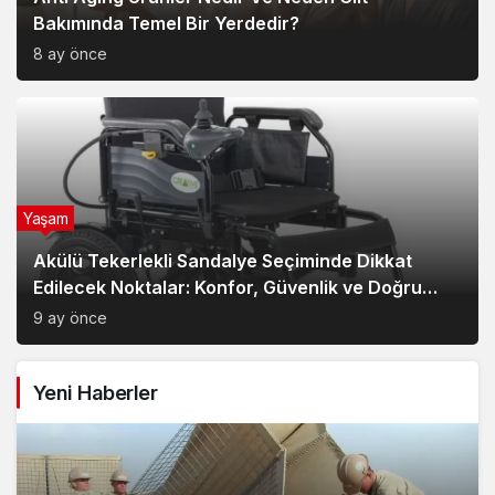
Bakımında Temel Bir Yerdedir?
8 ay önce
Yaşam
Akülü Tekerlekli Sandalye Seçiminde Dikkat
Edilecek Noktalar: Konfor, Güvenlik ve Doğru
Model Tercihi
9 ay önce
Yeni Haberler