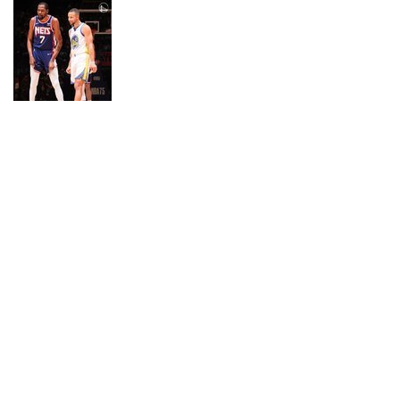
NBA’e 3 karşılaşmayla devam edildi. Ligin en
yüksek galibiyet yüzdesine sahip Warriors, yıldız
oyuncusu Stephen Curry’nin 14’te 9 üçlük
isabetiyle 37 sayı, 7 ribaunt, 5 asist ürettiği maçta,
Doğu Konferansı’nın iddialı ekibi Nets’i yendi.
Warriors’ta Andrew Wiggins 19, Jordan Poole 17
sayılık katkıda bulundu.
Yüzde 38,6 saha içi isabetiyle mücadeleyi
tamamlayan Nets’te James Harden 24 sayı, Kevin
Durant 19 sayı, 5 ribauntla oynadı.