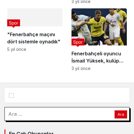
lisede yetişecek
3 yıl önce
Spor
"Fenerbahçe maçını
dört sistemle oynadık"
Spor
5 yıl önce
Fenerbahçeli oyuncu
İsmail Yüksek, kulüp
televizyonuna konuştu:
3 yıl önce
istenilen şampiyonluğa
ulaşmak istiyoruz
Arama:
En Çok Okunanlar