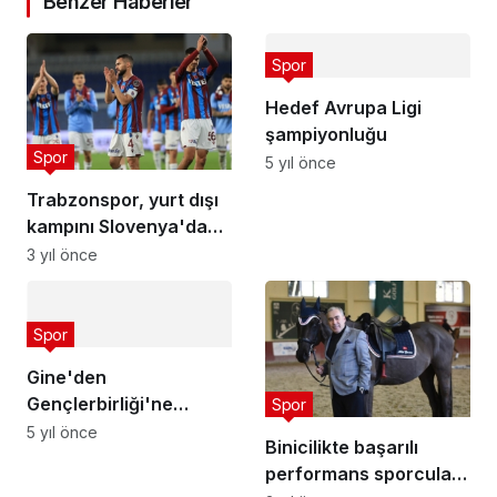
Benzer Haberler
Spor
Hedef Avrupa Ligi
şampiyonluğu
Spor
5 yıl önce
Trabzonspor, yurt dışı
kampını Slovenya'da
yapacak
3 yıl önce
Spor
Gine'den
Gençlerbirliği'ne
Spor
ziyaret
5 yıl önce
Binicilikte başarılı
performans sporcuları