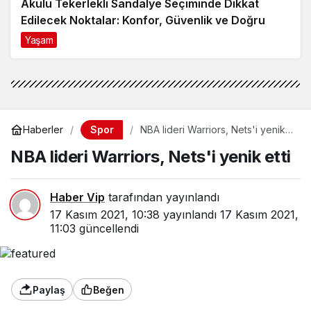
Akülü Tekerlekli Sandalye Seçiminde Dikkat
Edilecek Noktalar: Konfor, Güvenlik ve Doğru
Model Tercihi
Yaşam
9 ay önce
Spor
Haberler
NBA lideri Warriors, Nets'i yenik
etti
NBA lideri Warriors, Nets'i yenik etti
Haber Vip
tarafından yayınlandı
17 Kasım 2021, 10:38
yayınlandı
17 Kasım 2021,
11:03
güncellendi
Paylaş
Beğen