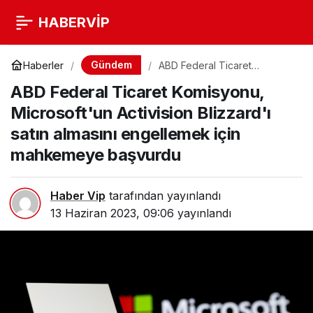
HABERVİP
Gündem
Haberler
ABD Federal Ticaret
Komisyonu, Microsoft'un
ABD Federal Ticaret Komisyonu,
Activision Blizzard'ı satın
almasını engellemek için
Microsoft'un Activision Blizzard'ı
mahkemeye başvurdu
satın almasını engellemek için
mahkemeye başvurdu
Haber Vip
tarafından yayınlandı
13 Haziran 2023, 09:06
yayınlandı