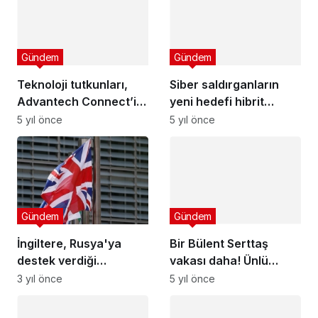
Teknoloji tutkunları,
Siber saldırganların
Advantech Connect’in
yeni hedefi hibrit
yerel etkinliğinde bir
çalışanlar
5 yıl önce
5 yıl önce
araya gelecek
Gündem
Bir Bülent Serttaş
Gündem
vakası daha! Ünlü
İngiltere, Rusya'ya
oyuncu, Damla
5 yıl önce
destek verdiği
Sönmez’in oryantal
gerekçesiyle Belarus
3 yıl önce
dansına kafa çevirdi
için yeni yaptırım kararı
Gündem
Ekonomi
aldı
Bağırsak sağlığında
Altının kilogramı 458
başrolde postbiyotikler
bin 700 liraya yükseldi
var!
5 yıl önce
5 yıl önce