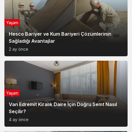
Yaşam
Van Edremit Kiralık Daire İçin Doğru Semt Nasıl
Seçilir?
4 ay önce
Magazin
Soner Savaş’ın Kırık Düşler İle Başladığı Müzik
Serüveni
6 ay önce