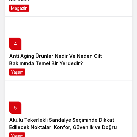
Bakımında Temel Bir Yerdedir?
Yaşam
8 ay önce
5
Akülü Tekerlekli Sandalye Seçiminde Dikkat
Edilecek Noktalar: Konfor, Güvenlik ve Doğru
Model Tercihi
Yaşam
9 ay önce
Gündem
Haberler
Beyaz Saray: Biden'ın sağlık
durumu iyi
Beyaz Saray: Biden'ın sağlık durumu
iyi