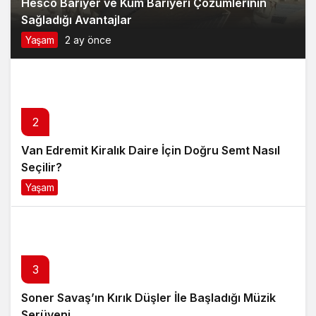
Van Edremit Kiralık Daire İçin Doğru Semt Nasıl
Seçilir?
Yaşam
4 ay önce
3
Soner Savaş’ın Kırık Düşler İle Başladığı Müzik
Serüveni
Magazin
6 ay önce
4
Anti Aging Ürünler Nedir Ve Neden Cilt