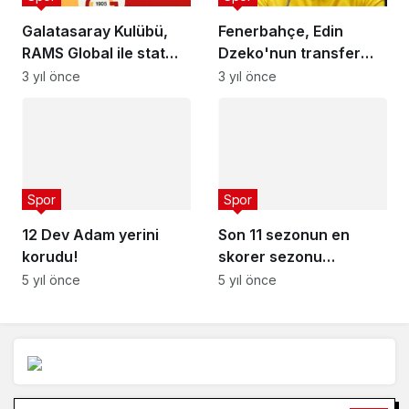
Galatasaray Kulübü,
Fenerbahçe, Edin
RAMS Global ile stat
Dzeko'nun transfer
isim sponsorluğu
görüşmeleri için
3 yıl önce
3 yıl önce
sözleşmesi imzaladı
İstanbul'a geleceğini
duyurdu
Spor
Spor
12 Dev Adam yerini
Son 11 sezonun en
korudu!
skorer sezonu…
5 yıl önce
5 yıl önce
Arama: