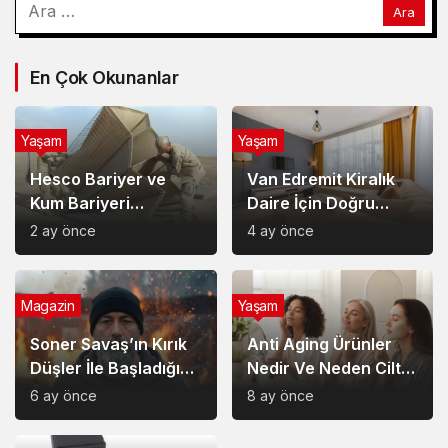
En Çok Okunanlar
Yaşam
Yaşam
Hesco Bariyer ve
Van Edremit Kiralık
Kum Bariyeri
Daire İçin Doğru
Çözümlerinin
Semt Nasıl Seçilir?
2 ay önce
4 ay önce
Sağladığı Avantajlar
Magazin
Yaşam
Soner Savaş’ın Kırık
Anti Aging Ürünler
Düşler İle Başladığı
Nedir Ve Neden Cilt
Müzik Serüveni
Bakımında Temel Bir
6 ay önce
8 ay önce
Yerdedir?