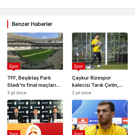
Benzer Haberler
Spor
Spor
TFF, Beşiktaş Park
Çaykur Rizespor
Stadı'nı final maçları
kalecisi Tarık Çetin,
için UEFA'ya bildirecek
Süper Lig'de de
3 yıl önce
3 yıl önce
kendine güveniyor
Spor
Spor