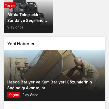
Yaşam
Akülü Tekerlekli
Sandalye Seçiminde
Dikkat Edilecek
9 ay önce
Noktalar: Konfor,
Güvenlik ve Doğru
Yeni Haberler
Model Tercihi
Hesco Bariyer ve Kum Bariyeri Çözümlerinin
Sağladığı Avantajlar
Yaşam
2 ay önce