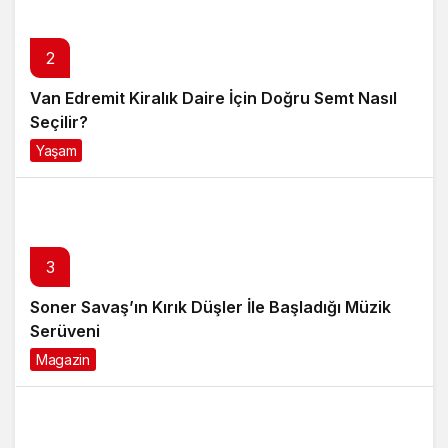
2
Van Edremit Kiralık Daire İçin Doğru Semt Nasıl
Seçilir?
Yaşam
4 ay önce
3
Soner Savaş’ın Kırık Düşler İle Başladığı Müzik
Serüveni
Magazin
6 ay önce