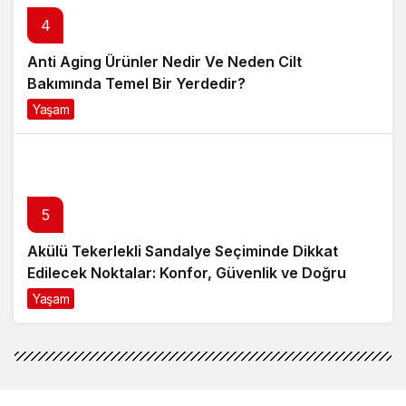
4
Anti Aging Ürünler Nedir Ve Neden Cilt
Bakımında Temel Bir Yerdedir?
Yaşam
8 ay önce
5
Akülü Tekerlekli Sandalye Seçiminde Dikkat
Edilecek Noktalar: Konfor, Güvenlik ve Doğru
Model Tercihi
Yaşam
9 ay önce