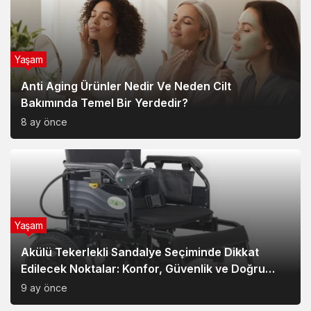
Yaşam
Anti Aging Ürünler Nedir Ve Neden Cilt
Bakımında Temel Bir Yerdedir?
8 ay önce
Yaşam
Akülü Tekerlekli Sandalye Seçiminde Dikkat
Edilecek Noktalar: Konfor, Güvenlik ve Doğru
Model Tercihi
9 ay önce
Yeni Haberler