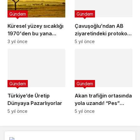
ziyaretindeki protokol
tartışmasıyla ilgili
5 yıl önce
Gündem
açıklama: Uluslararası
kurallar uygulandı
Küresel yüzey sıcaklığı
1970'den bu yana
daha hızlı yükseliyor
3 yıl önce
Gündem
Türkiye’de Üretip
Gündem
Dünyaya Pazarlıyorlar
Akan trafiğin ortasında
5 yıl önce
yola uzandı! “Pes”
dedirten olay
5 yıl önce
Arama: