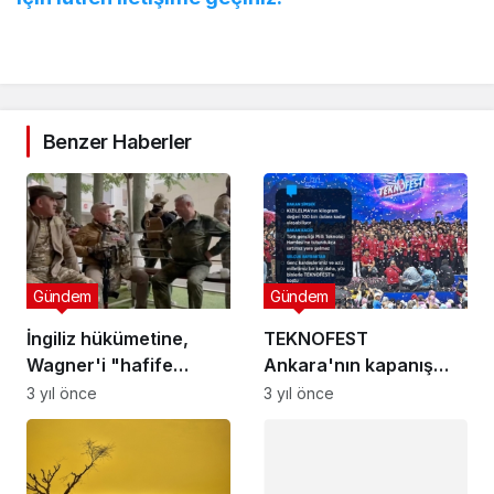
Benzer Haberler
Gündem
Gündem
İngiliz hükümetine,
TEKNOFEST
Wagner'i "hafife
Ankara'nın kapanış
aldığı" eleştirisi
töreni yapıldı
3 yıl önce
3 yıl önce
Gündem
Çavuşoğlu’ndan AB