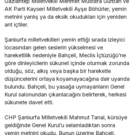
Gaziantep Milletvekili Mehmet Mustafa Gürban ve
AK Parti Kayseri Milletvekili Ayşe Böhürler, yemin
metnini yanlış ya da eksik okudukları için yeniden
ant içtiler.
Şanlıurfa milletvekilleri yemin ettiği sırada izleyici
locasından gelen seslerin yükselmesi ve
hareketlilik nedeniyle Bahçeli, Meclis İçtüzüğü’ne
göre dinleyicilerin sükunet içinde oturmak zorunda
olduğu, söz, alkış veya başka bir hareketle
düşüncelerini ortaya koyamayacağına dair uyarıda
bulundu. Bahçeli, bu yasağa uymayanların Genel
Kurul salonundan çıkarılacağını belirterek, herkesi
sükunete davet etti.
CHP Şanlıurfa Milletvekili Mahmut Tanal, kürsüye
geldiğinde Genel Kurul’u selamladıktan sonra
yemin metnini okudu. Bunun üzerine Bahçeli,