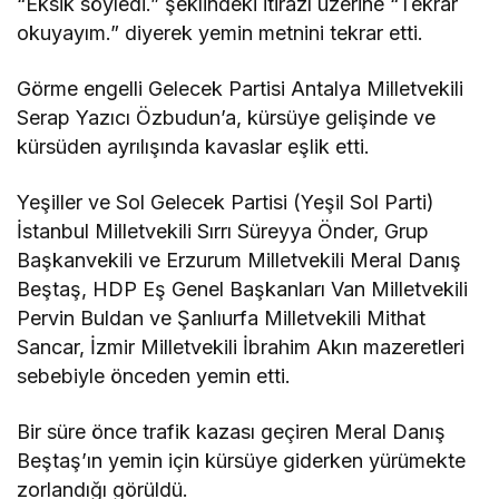
“Eksik söyledi.” şeklindeki itirazı üzerine “Tekrar
okuyayım.” diyerek yemin metnini tekrar etti.
Görme engelli Gelecek Partisi Antalya Milletvekili
Serap Yazıcı Özbudun’a, kürsüye gelişinde ve
kürsüden ayrılışında kavaslar eşlik etti.
Yeşiller ve Sol Gelecek Partisi (Yeşil Sol Parti)
İstanbul Milletvekili Sırrı Süreyya Önder, Grup
Başkanvekili ve Erzurum Milletvekili Meral Danış
Beştaş, HDP Eş Genel Başkanları Van Milletvekili
Pervin Buldan ve Şanlıurfa Milletvekili Mithat
Sancar, İzmir Milletvekili İbrahim Akın mazeretleri
sebebiyle önceden yemin etti.
Bir süre önce trafik kazası geçiren Meral Danış
Beştaş’ın yemin için kürsüye giderken yürümekte
zorlandığı görüldü.