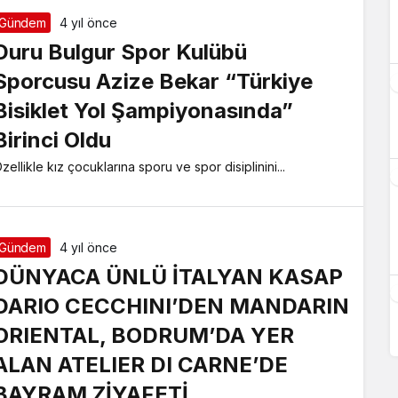
Gündem
4 yıl önce
Duru Bulgur Spor Kulübü
Sporcusu Azize Bekar “Türkiye
Bisiklet Yol Şampiyonasında”
Birinci Oldu
zellikle kız çocuklarına sporu ve spor disiplinini...
Gündem
4 yıl önce
DÜNYACA ÜNLÜ İTALYAN KASAP
DARIO CECCHINI’DEN MANDARIN
ORIENTAL, BODRUM’DA YER
ALAN ATELIER DI CARNE’DE
BAYRAM ZİYAFETİ