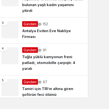
bulunan yaşlı kadın yaşamını
yitirdi
3
152
Gündem
Antalya Evden Eve Nakliye
Firması
4
91
Gündem
Tuğla yüklü kamyonun freni
patladı, otomobille çarpıştı: 4
yaralı
5
97
Gündem
Tamiri için TIR’ın altına giren
şoförün feci ölümü