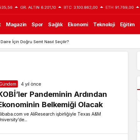
535,56
GR. ALTIN
6.201,10
BTC
3.100.862,00
ETH
91.769,00
t
Magazin
Spor
Sağlık
Ekonomi
Teknoloji
Eğitim
 Daire İçin Doğru Semt Nasıl Seçilir?
Gündem
4 yıl önce
KOBİ’ler Pandeminin Ardından
Ekonominin Belkemiği Olacak
libaba.com ve AliResearch işbirliğiyle Texas A&M
niversity’de...