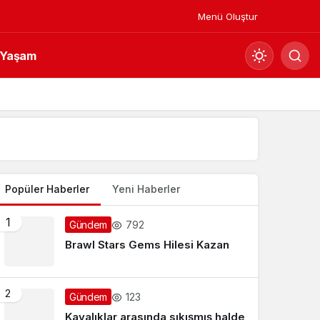
Menü Oluştur
Yaşam
Mod
değiştir
Yazarlarımız
Gündüz Modu
Gündüz modunu seçin.
Popüler Haberler
Yeni Haberler
Gece Modu
1
792
Gündem
Gece modunu seçin.
Brawl Stars Gems Hilesi Kazan
Sistem Modu
2
Sistem modunu seçin.
123
Gündem
Kayalıklar arasında sıkışmış halde