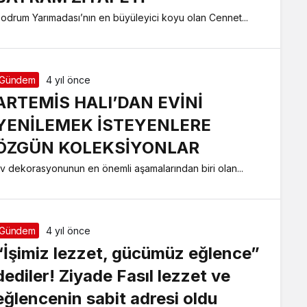
odrum Yarımadası’nın en büyüleyici koyu olan Cennet...
Gündem
4 yıl önce
ARTEMİS HALI’DAN EVİNİ
YENİLEMEK İSTEYENLERE
ÖZGÜN KOLEKSİYONLAR
v dekorasyonunun en önemli aşamalarından biri olan...
Gündem
4 yıl önce
“İşimiz lezzet, gücümüz eğlence”
dediler! Ziyade Fasıl lezzet ve
eğlencenin sabit adresi oldu