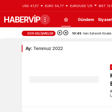
USD
47,57
EURO
54,77
EURO/USD
1,15
BIST
13.
HABERVİP
Gündem
Siyase
10:45
Van Edremit Kiralık
SON GELIŞMELER
Ay:
Temmuz 2022
A
U