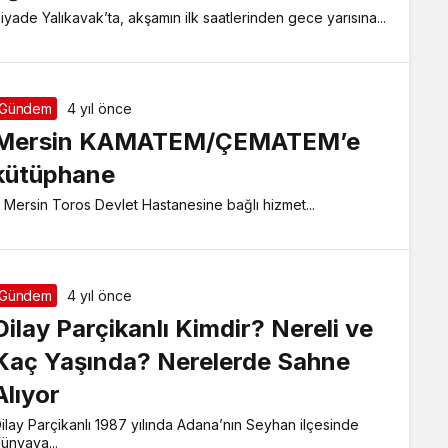
iyade Yalıkavak’ta, akşamın ilk saatlerinden gece yarısına...
Gündem
4 yıl önce
Mersin KAMATEM/ÇEMATEM’e
kütüphane
ersin Toros Devlet Hastanesine bağlı hizmet...
Gündem
4 yıl önce
Dilay Parçikanlı Kimdir? Nereli ve
Kaç Yaşında? Nerelerde Sahne
Alıyor
ilay Parçikanlı 1987 yılında Adana’nın Seyhan ilçesinde
ünyaya...