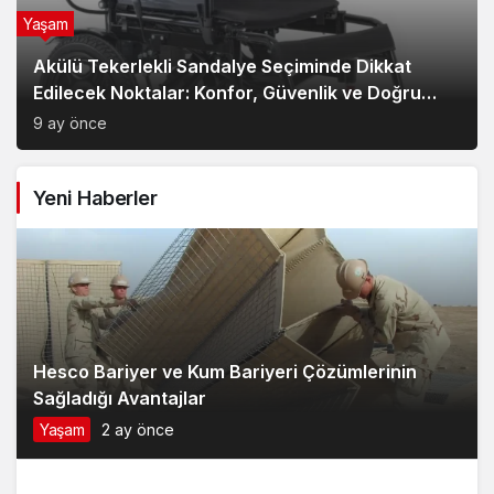
Edilecek Noktalar: Konfor, Güvenlik ve Doğru
Model Tercihi
9 ay önce
Yeni Haberler
Hesco Bariyer ve Kum Bariyeri Çözümlerinin
Sağladığı Avantajlar
Yaşam
2 ay önce
2