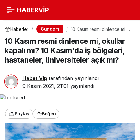
HABERVİP
Gündem
Haberler
10 Kasım resmi dinlence mi,
okullar kapalı mı? 10 Kasım'da
10 Kasım resmi dinlence mi, okullar
iş bölgeleri, hastaneler,
üniversiteler açık mı?
kapalı mı? 10 Kasım'da iş bölgeleri,
hastaneler, üniversiteler açık mı?
Haber Vip
tarafından yayınlandı
9 Kasım 2021, 21:01
yayınlandı
Paylaş
Beğen