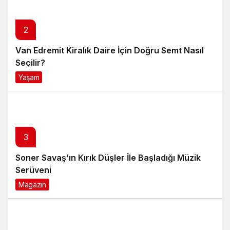
Van Edremit Kiralık Daire İçin Doğru Semt Nasıl
Seçilir?
Yaşam
4 ay önce
3
Soner Savaş’ın Kırık Düşler İle Başladığı Müzik
Serüveni
Magazin
6 ay önce
4
Anti Aging Ürünler Nedir Ve Neden Cilt