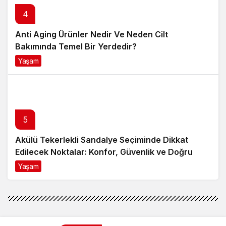
Bakımında Temel Bir Yerdedir?
Yaşam
8 ay önce
5
Akülü Tekerlekli Sandalye Seçiminde Dikkat
Edilecek Noktalar: Konfor, Güvenlik ve Doğru
Model Tercihi
Yaşam
9 ay önce
Gündem
Haberler
Cumhurbaşkanı Yardımcısı
Oktay, Malatyalılara geçmiş
Cumhurbaşkanı Yardımcısı Oktay,
olsun dileklerini iletti
Malatyalılara geçmiş olsun dileklerini