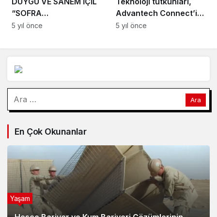
HİKÂYESİ OLMASI
BİZİM İÇİN ÇOK
ÖNEMLİ”
Arama:
En Çok Okunanlar
Yaşam
Hesco Bariyer ve Kum Bariyeri Çözümlerinin
Sağladığı Avantajlar
2 ay önce