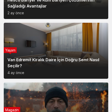
Yaşam
Van Edremit Kiralık Daire İçin Doğru Semt Nasıl
Seçilir?
4 ay önce
Magazin
Soner Savaş’ın Kırık Düşler İle Başladığı Müzik
Serüveni
6 ay önce