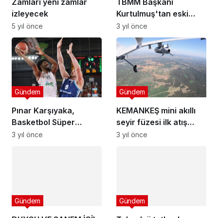
TBMM Başkanı
Kurtulmuş'tan eski
bakan Kutbettin Arzu
3 yıl önce
için taziye mesajı
Gündem
Gündem
Pınar Karşıyaka,
KEMANKEŞ mini akıllı
Basketbol Süper
seyir füzesi ilk atış
Ligi'nde 4. kez play-off
testini başarıyla
3 yıl önce
3 yıl önce
finaline yükseldi
tamamladı
Gündem
Gündem
Teknoloji tutkunları,
DUYGU VE SANEM İÇİL
Advantech Connect’in
“SOFRA
yerel etkinliğinde bir
5 yıl önce
HAZIRLANIRKEN;
5 yıl önce
araya gelecek
MUTLAKA BİR